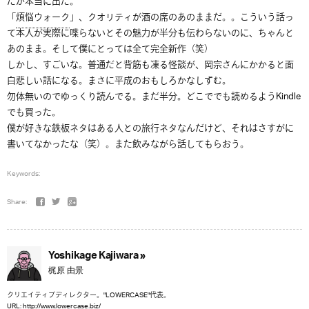
たが本当に出た。
「
煩悩ウォーク
」、クオリティが酒の席のあのままだ。。こういう話っ
て本人が実際に喋らないとその魅力が半分も伝わらないのに、ちゃんと
あのまま。そして僕にとっては全て完全新作（笑）
しかし、すごいな。普通だと背筋も凍る怪談が、岡宗さんにかかると面
白悲しい話になる。まさに平成のおもしろかなしずむ。
勿体無いのでゆっくり読んでる。まだ半分。どこででも読めるようKindle
でも買った。
僕が好きな鉄板ネタはある人との旅行ネタなんだけど、それはさすがに
書いてなかったな（笑）。また飲みながら話してもらおう。
Keywords:
Share:
Yoshikage Kajiwara »
梶原 由景
クリエイティブディレクター。"LOWERCASE"代表。
URL:
http://www.lowercase.biz/