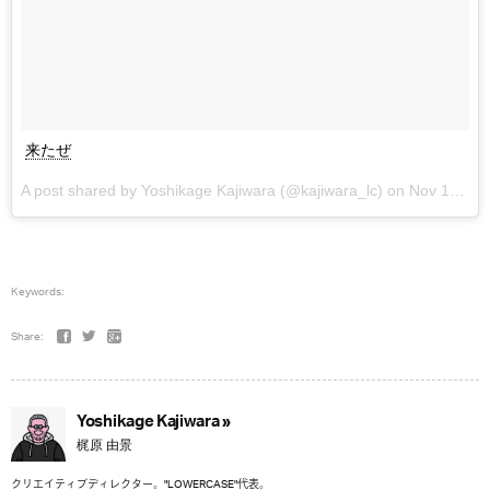
来たぜ
A post shared by Yoshikage Kajiwara (@kajiwara_lc) on
Nov 17, 2017 at 10:27am PST
Keywords:
Share:
Yoshikage Kajiwara »
梶原 由景
クリエイティブディレクター。"LOWERCASE"代表。