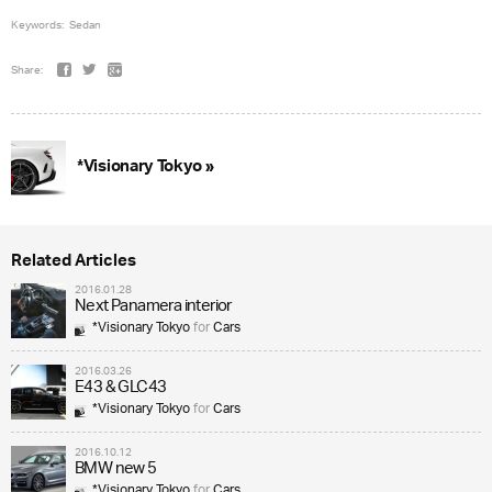
Keywords:
Sedan
Share:
*Visionary Tokyo »
Related Articles
2016.01.28
Next Panamera interior
*Visionary Tokyo
for
Cars
2016.03.26
E43 & GLC43
*Visionary Tokyo
for
Cars
2016.10.12
BMW new 5
*Visionary Tokyo
for
Cars