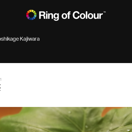
oshikage Kajiwara
1
熊