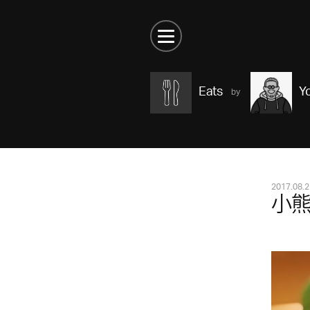
Eats
Y
2017.08.2
小