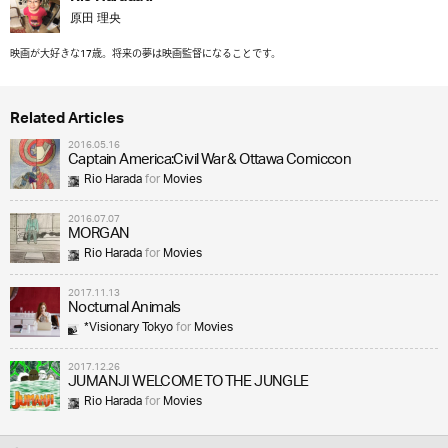
原田 理央
映画が大好きな17歳。将来の夢は映画監督になることです。
Related Articles
2016.05.16
Captain America:Civil War & Ottawa Comiccon
Rio Harada
for
Movies
2016.07.07
MORGAN
Rio Harada
for
Movies
2017.11.13
Nocturnal Animals
*Visionary Tokyo
for
Movies
2017.12.26
JUMANJI WELCOME TO THE JUNGLE
Rio Harada
for
Movies