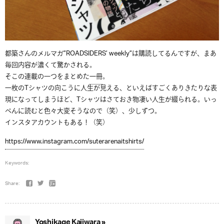
都築さんのメルマガ”ROADSIDERS’ weekly”は購読してるんですが、まあ
毎回内容が濃くて驚かされる。
そこの連載の一つをまとめた
一冊
。
一枚のTシャツの向こうに人生が見える、といえばすごくありきたりな表
現になってしまうほど、Tシャツはさておき物凄い人生が綴られる。いっ
ぺんに読むと色々大変そうなので（笑）、少しずつ。
インスタアカウントもある！（笑）
https://www.instagram.com/suterarenaitshirts/
Keywords:
Share:
Yoshikage Kajiwara »