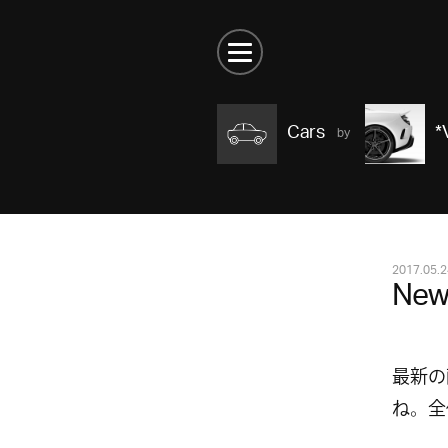
Cars
*
2017.05.2
New
最新の
ね。全