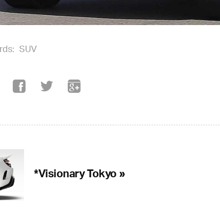
rds:
SUV
*Visionary Tokyo »