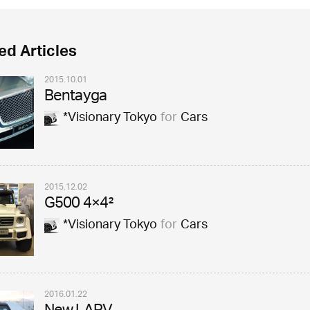
ed Articles
2015.10.01
Bentayga
*Visionary Tokyo
for
Cars
2015.12.02
G500 4×4²
*Visionary Tokyo
for
Cars
2016.01.22