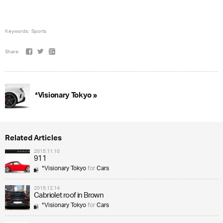
Keywords:
Sports
Share:
*Visionary Tokyo »
Related Articles
2015.11.10
911
*Visionary Tokyo
for
Cars
2015.12.14
Cabriolet roof in Brown
*Visionary Tokyo
for
Cars