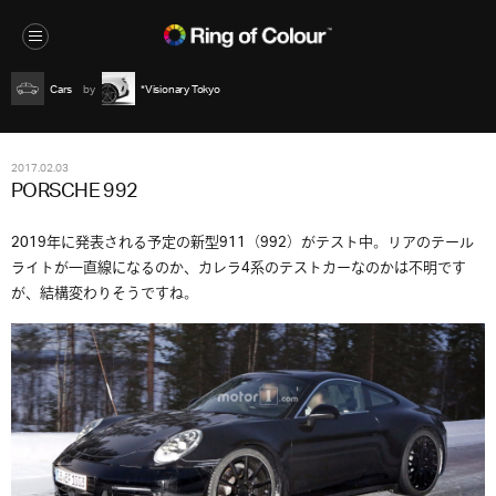
Cars
*Visionary Tokyo
2017.02.03
PORSCHE 992
2019年に発表される予定の新型911（992）がテスト中。リアのテール
ライトが一直線になるのか、カレラ4系のテストカーなのかは不明です
が、結構変わりそうですね。