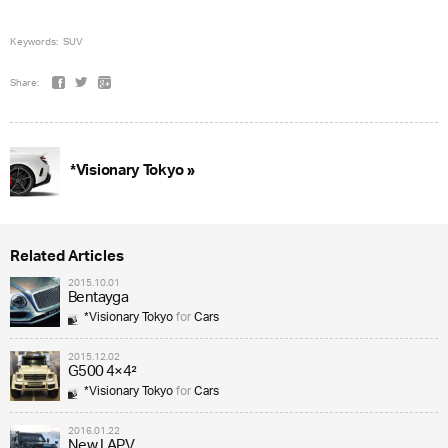
Keywords:
SUV
Share:
*Visionary Tokyo »
Related Articles
2015.10.01
Bentayga
*Visionary Tokyo
for
Cars
2015.12.02
G500 4×4²
*Visionary Tokyo
for
Cars
2016.01.22
New LAPV