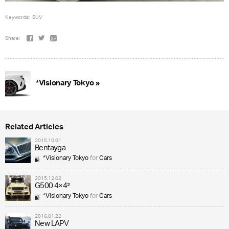
Keywords:
SUV
Share:
*Visionary Tokyo »
Related Articles
2015.10.01
Bentayga
*Visionary Tokyo
for
Cars
2015.12.02
G500 4×4²
*Visionary Tokyo
for
Cars
2016.01.22
New LAPV