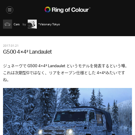
Cars
*Visionary Tokyo
2017.01.21
G500 4×4² Landaulet
ジュネーヴで G500 4×4² Landaulet というモデルを発表するという噂。
これは次期型Gではなく、リアをオープン仕様とした 4×4²みたいです
ね。