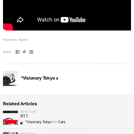
Keywords:
Sports
Share:
*Visionary Tokyo »
Related Articles
2015.11.10
911
*Visionary Tokyo
for
Cars
2015.12.14