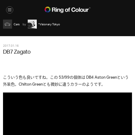
Cars
*Visionary Tokyo
2017.01.16
DB7 Zagato
こういう色も良いですね。この 53/99の個体は DB4 Aston Greenという
外装色。Chilton Greenとも微妙に違うカラーのようです。