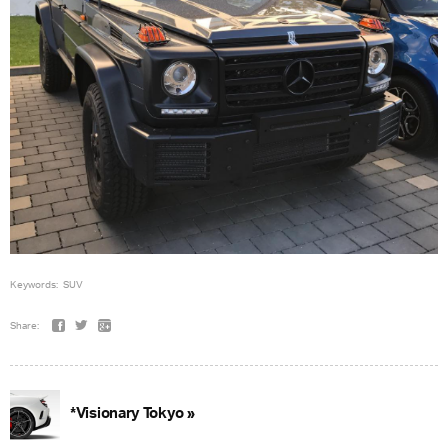
Keywords:
SUV
Share:
*Visionary Tokyo »