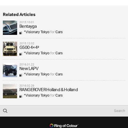
Related Articles
2015.10.01
Bentayga
*Visionary Tokyo
for
Cars
2015.12.02
G500 4×4²
*Visionary Tokyo
for
Cars
2016.01.22
New LAPV
*Visionary Tokyo
for
Cars
2016.02.29
RANGEROVER Holland & Holland
*Visionary Tokyo
for
Cars