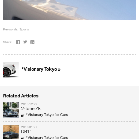
Keywords:
Sports
Share:
*Visionary Tokyo »
Related Articles
2015.12.22
2-tone Z8
*Visionary Tokyo
for
Cars
2016.01.27
DB11
*Visionary Tokyo
for
Cars