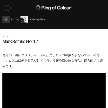
Art
*Visionary Tokyo
2016.07.11
Mark Rothko No. 17
今年の５月にクリスティーズに出た、ロスコの数が少ないブルーの作
品。ロスコは赤が有名だけどこういう青や深い緑の作品も個人的には好
みです。