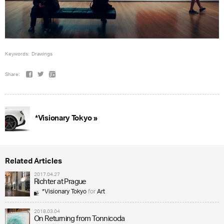
Keywords:
Drawings
Share:
*Visionary Tokyo »
Related Articles
2017.04.27
Richter at Prague
*Visionary Tokyo
for
Art
2018.03.04
On Returning from Tonnicoda