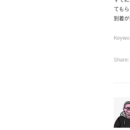
すでに
てもら
到着が
Keywo
Share: