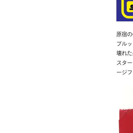
原宿のG
ブルッ
壊れた
スター
ージフ