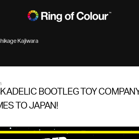
hikage Kajiwara
5
KADELIC BOOTLEG TOY COMPAN
ES TO JAPAN!