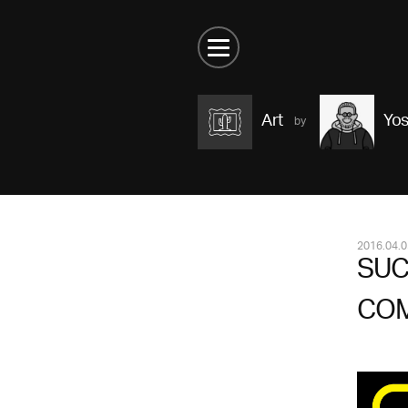
Art
Yos
2016.04.0
SUC
COM