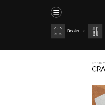
Books
2016.02.2
CRA