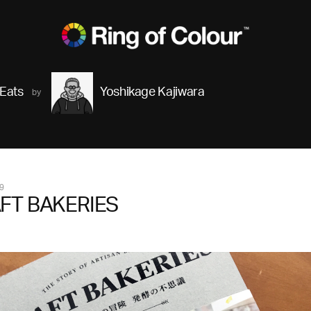
Eats
Yoshikage Kajiwara
9
FT BAKERIES