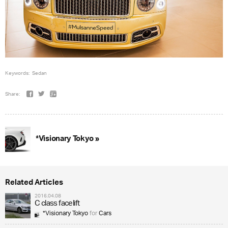
Keywords:
Sedan
Share:
*Visionary Tokyo »
Related Articles
2016.04.08
C class facelift
*Visionary Tokyo
for
Cars