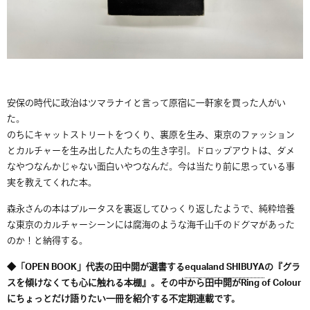
安保の時代に政治はツマラナイと言って原宿に一軒家を買った人がい
た。
のちにキャットストリートをつくり、裏原を生み、東京のファッション
とカルチャーを生み出した人たちの生き字引。ドロップアウトは、ダメ
なやつなんかじゃない面白いやつなんだ。今は当たり前に思っている事
実を教えてくれた本。
森永さんの本はブルータスを裏返してひっくり返したようで、純粋培養
な東京のカルチャーシーンには腐海のような海千山千のドグマがあった
のか！と納得する。
◆「OPEN BOOK」代表の田中開が選書する
equaland SHIBUYA
の『グラ
スを傾けなくても心に触れる本棚』。その中から田中開がRing of Colour
にちょっとだけ語りたい一冊を紹介する不定期連載です。