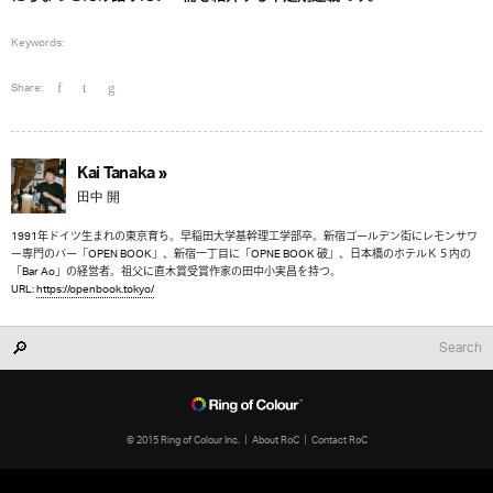
Keywords:
Share:
Kai Tanaka »
田中 開
1991年ドイツ生まれの東京育ち。早稲田大学基幹理工学部卒。新宿ゴールデン街にレモンサワ
ー専門のバー「OPEN BOOK」、新宿一丁目に「OPNE BOOK 破」、日本橋のホテルＫ５内の
「Bar Ao」の経営者。祖父に直木賞受賞作家の田中小実昌を持つ。
URL:
https://openbook.tokyo/
© 2015 Ring of Colour Inc.
About RoC
Contact RoC