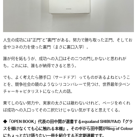
人生の成功には”正門”と”裏門”がある。
努力で勝ち取った正門、そしてお
金やコネの力を使った裏門（
まさに裏口入学）。
誰が何を妬もうが、
成功への入口はその二つの門しかないと思われが
ち。これには、
誰もが納得できると思う。
でも、よく考えたら勝手口（サードドア）
ってものがあるよねというこ
とを、
競争社会の鏡のようなシリコンバレーで見つけ、
世界最年少ベン
チャーキャピタリストになった人の話。
果てしのない努力や、実家の太さには敵わないけれど、
ページをめくれ
ば成功への入口ってその二択だけじゃない気がする
と思えてくる。
◆「OPEN BOOK」代表の田中開が選書する
equaland SHIBUYA
の『グラ
スを傾けなくても心に触れる本棚』。その中から田中開がRing of Colour
にちょっとだけ語りたい一冊を紹介する不定期連載です。