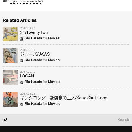
URL:
http://www.lowercase.biz/
Related Articles
2016.01.20
24/Twenty Four
Rio Harada
for
Movies
2016.02.14
ジョーズ/JAWS
Rio Harada
for
Movies
2017.03.12
LOGAN
Rio Harada
for
Movies
2017.03.26
キングコング 髑髏島の巨人/Kong:Skull Island
Rio Harada
for
Movies