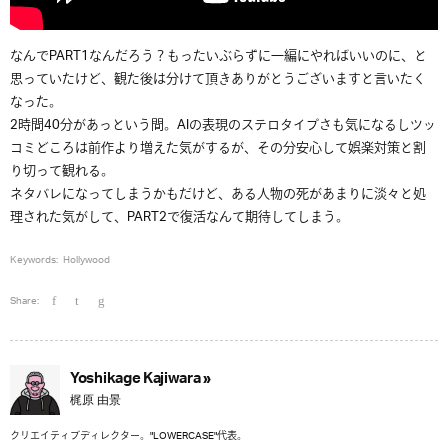
なんでPART1なんだろう？もったいぶらずに一編にやればいいのに、と
思っていたけど、観た後は分けて頂きありがとうございますと言いたく
なった。
2時間40分があっという間。AIの表現のステロタイプさも気になるしツッ
コミどころは前作より増えた気がするが、その分安心して娯楽対策と割
り切って観れる。
ネタバレになってしまうかもだけど、ある人物の死があまりに淡々と処
理された気がして、PART2で復活なんて期待してしまう。
Keywords:
Hollywood
Share:
Yoshikage Kajiwara »
梶原 由景
クリエイティブディレクター。"LOWERCASE"代表。