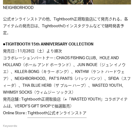
NEIGHBORHOOD
公式オンラインストアの他、Tightbooth正規取扱店にて発売される。各
アイテムの発売日は、Tightboothのインスタグラムなどで随時発表予
定。
■TIGHTBOOTH 15th ANNIVERSARY COLLECTION
発売日 : 11月28日（土）より順次
コラボレーションパートナー : CHAOS FISHING CLUB、HOLE AND
HOLLAND（ホール アンド ホーランド）、JUN INOUE（ジュン イノウ
エ）、KILLER-BONG（キラー ボング）、KNTHW（ケント ハードウェ
ア）、NEIGHBORHOOD、PAT’S PANTS（パッツ パンツ）、SFIDA（スフ
ィーダ）、THA BLUE HERB（ザ ブルー ハーブ）、WASTED YOUTH、
WHIMSY SOCKS（ウィムジー ソックス）
発売店舗 : Tightbooth正規取扱店（※「WASTED YOUTH」コラボアイテ
ムは、VERDY’S GIFT SHOPで抽選販売）
Online Store :
Tightbooth公式オンラインストア
Keywords: