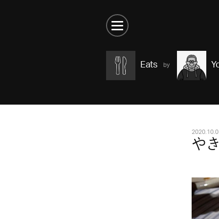
Eats
Y
2020.10.0
やき