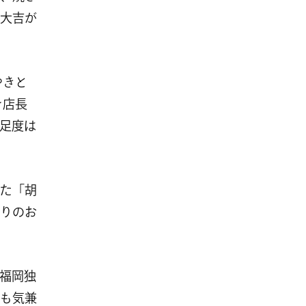
大吉が
やきと
を店長
足度は
た「胡
りのお
福岡独
も気兼