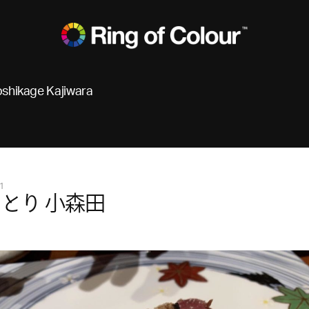
oshikage Kajiwara
1
とり 小森田