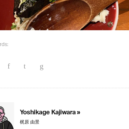
rds:
Yoshikage Kajiwara »
梶原 由景