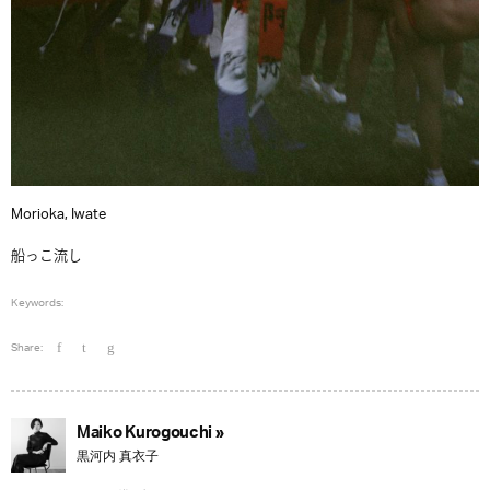
Morioka, Iwate
船っこ流し
Keywords:
Share:
Maiko Kurogouchi »
黒河内 真衣子