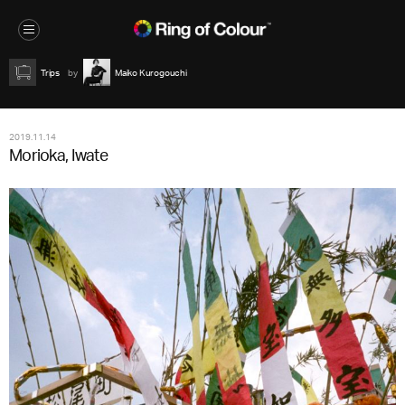
Trips
Maiko Kurogouchi
2019.11.14
Morioka, Iwate