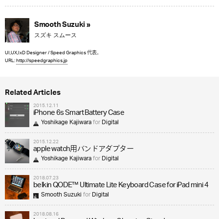
Smooth Suzuki »
スズキ スムース
UI,UX,IxD Designer / Speed Graphics 代表。
URL:
http://speedgraphics.jp
Related Articles
2015.12.11
iPhone 6s Smart Battery Case
Yoshikage Kajiwara
for
Digital
2015.12.22
apple watch用バンドアダプター
Yoshikage Kajiwara
for
Digital
2018.07.23
belkin QODE™ Ultimate Lite Keyboard Case for iPad mini 4
Smooth Suzuki
for
Digital
2018.08.16