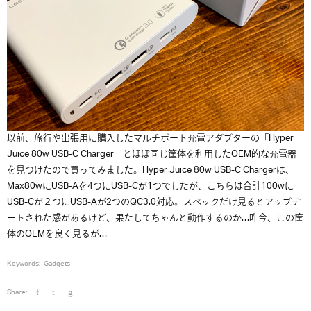
以前、旅行や出張用に購入したマルチポート充電アダプターの「
Hyper
Juice 80w USB-C Charger
」とほぼ同じ筐体を利用したOEM的な充電器
を見つけたので買ってみました。Hyper Juice 80w USB-C Chargerは、
Max80wにUSB-Aを4つにUSB-Cが1つでしたが、こちらは合計100wに
USB-Cが２つにUSB-Aが2つのQC3.0対応。スペックだけ見るとアップデ
ートされた感があるけど、果たしてちゃんと動作するのか…昨今、この筐
体のOEMを良く見るが…
Keywords:
Gadgets
Share: