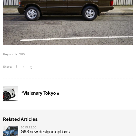
Keywords:
SUV
Share:
*Visionary Tokyo »
Related Articles
2015.12.05
G63 new designo options