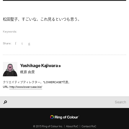
松田聖子、すごいな。これ見るといつも思う。
Keywords:
Share:
Yoshikage Kajiwara »
梶原 由景
クリエイティブディレクター。"LOWERCASE"代表。
URL:
http://www.lowercase.biz/
© 2015 Ring of Colour Inc.
About RoC
Contact RoC