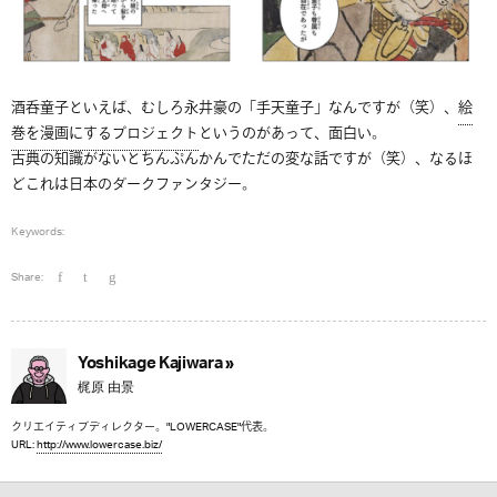
酒呑童子といえば、むしろ永井豪の「手天童子」なんですが（笑）、
絵
巻を漫画にするプロジェクト
というのがあって、面白い。
古典の知識がないとちんぷんかんでただの変な話ですが（笑）、なるほ
どこれは日本のダークファンタジー。
Keywords:
Share:
Yoshikage Kajiwara »
梶原 由景
クリエイティブディレクター。"LOWERCASE"代表。
URL:
http://www.lowercase.biz/