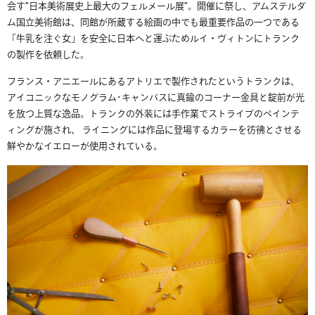
会す”日本美術展史上最大のフェルメール展”。開催に祭し、アムステルダ
ム国立美術館は、同館が所蔵する絵画の中でも最重要作品の一つである
「牛乳を注ぐ女」を安全に日本へと運ぶためルイ・ヴィトンにトランク
の製作を依頼した。
フランス・アニエールにあるアトリエで製作されたというトランクは、
アイコニックなモノグラム･キャンバスに真鍮のコーナー金具と錠前が光
を放つ上質な逸品。トランクの外装には手作業でストライプのペインテ
ィングが施され、 ライニングには作品に登場するカラーを彷彿とさせる
鮮やかなイエローが使用されている。