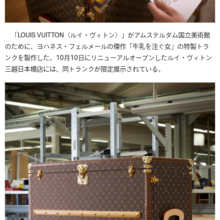
「LOUIS VUITTON（
ルイ・ヴィトン）」がアムステルダム国立美術館
のために、ヨハネス・フェルメールの傑作「牛乳を注ぐ女」の特製トラ
ンクを製作した。10月10日にリニューアルオープンしたルイ・ヴィトン
三越日本橋店には、同トランクが限定展示されている。