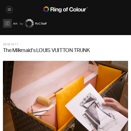
Art
RoC Staff
2018.10.11
The Milkmaid’s LOUIS VUITTON TRUNK