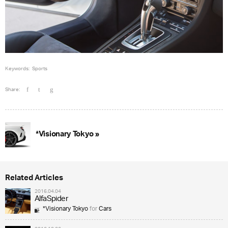
Keywords:
Sports
Share:
*Visionary Tokyo »
Related Articles
2016.04.04
AlfaSpider
*Visionary Tokyo
for
Cars