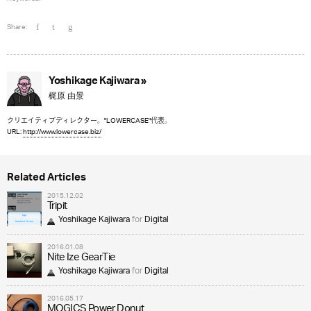
Share:
Yoshikage Kajiwara »
梶原 由景
クリエイティブディレクター。"LOWERCASE"代表。
URL:
http://www.lowercase.biz/
Related Articles
2015.12.02
Tripit
Yoshikage Kajiwara
for
Digital
2016.01.08
Nite Ize GearTie
Yoshikage Kajiwara
for
Digital
2016.05.17
MOGICS Power Donut