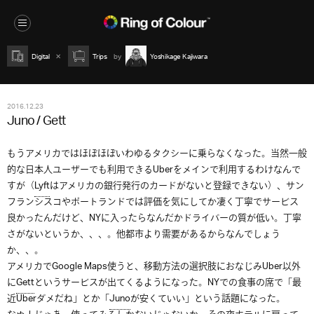
Digital
Trips
Yoshikage Kajiwara
2016.12.23
Juno / Gett
もうアメリカではほぼほぼいわゆるタクシーに乗らなくなった。当然一般
的な日本人ユーザーでも利用できるUberをメインで利用するわけなんで
すが（
Lyft
はアメリカの銀行発行のカードがないと登録できない）、サン
フランシスコやポートランドでは評価を気にしてか凄く丁寧でサービス
良かったんだけど、NYに入ったらなんだかドライバーの質が低い。丁寧
さがないというか、、、。他都市より需要があるからなんでしょう
か、、。
アメリカでGoogle Maps使うと、移動方法の選択肢におなじみUber以外
に
Gett
というサービスが出てくるようになった。NYでの食事の席で「最
近Uberダメだね」とか「
Juno
が安くていい」という話題になった。