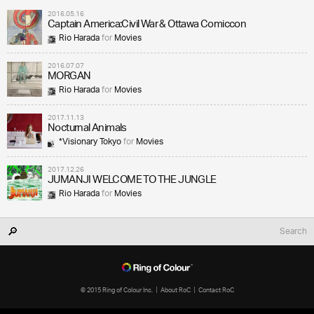
2016.05.16
Captain America:Civil War & Ottawa Comiccon
Rio Harada
for
Movies
2016.07.07
MORGAN
Rio Harada
for
Movies
2017.11.13
Nocturnal Animals
*Visionary Tokyo
for
Movies
2017.12.26
JUMANJI WELCOME TO THE JUNGLE
Rio Harada
for
Movies
© 2015 Ring of Colour Inc.
About RoC
Contact RoC