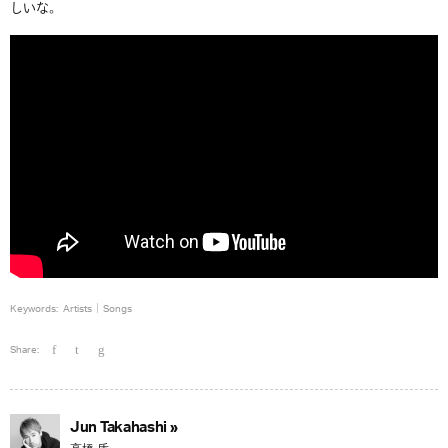
しいな。
Keywords:
Artists
Songs
Share:
Jun Takahashi »