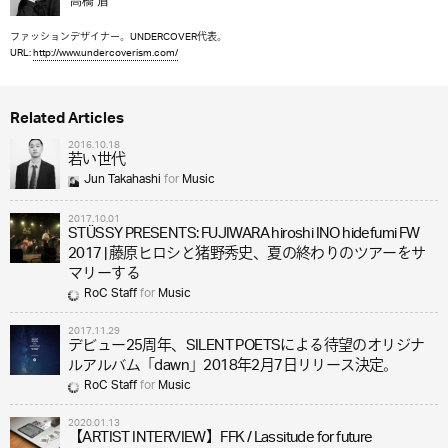
高橋 盾
ファッションデザイナー。UNDERCOVER代表。
URL:
http://www.undercoverism.com/
Related Articles
2016.10.18
若い世代
Jun Takahashi
for
Music
2017.10.01
STÜSSY PRESENTS: FUJIWARA hiroshi INO hidefumi FW
2017 | 藤原ヒロシと猪野秀史、夏の終わりのツアーをサ
マリーする
RoC Staff
for
Music
2017.11.29
デビュー25周年、SILENT POETSによる待望のオリジナ
ルアルバム「dawn」2018年2月7日リリース決定。
RoC Staff
for
Music
2020.01.13
【ARTIST INTERVIEW】FFK / Lassitude for future