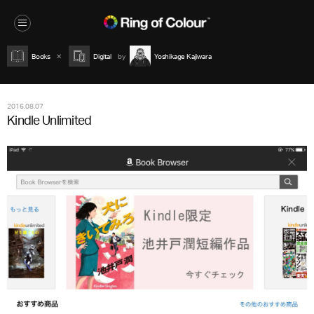
Books
Digital
Yoshikage Kajiwara
2016.08.07
Kindle Unlimited