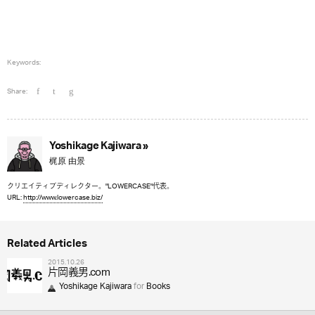
Keywords:
Share:
Yoshikage Kajiwara »
梶原 由景
クリエイティブディレクター。"LOWERCASE"代表。
URL:
http://www.lowercase.biz/
Related Articles
2015.10.26
片岡義男.com
Yoshikage Kajiwara
for
Books