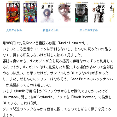
月980円で対象Kindle書籍読み放題「
Kindle Unlimited
」。
いまのところ書籍やコミックは新刊もないし、そんなに読みたい作品も
なく、得する印象もないけど試しに始めて見ました。
雑誌は良いかも。dマガジンが立ち読み感覚で手軽なのでずっと利用して
るんですが、dマガジン向けに割愛したり編集する場合が多いので全部読
めるのは良い。と思ったけど、サンプルしかDLできない物が多かった
り、まだまだそんなにメリットはなさそう。Casa Brutusのバックナンバ
ーが結構揃ってるのは嬉しいな。
いままでKindle専用端末かPCブラウザからしか購入できなかったけど、
Unlimitedに関してはiOSのKindleアプリでも「Book Browser」で検索し
DLできる。これは便利。
グルメ関連のムックなんかは豊富に揃ってるのでしばらく様子を見てみ
ますか。