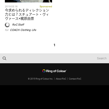
2019.03.16
Sponsored
今求められるディレクション
力とは？スチュアート・ヴィ
ヴァース×梶原由景
RoC Staff
for
COACH
,
Clothing
,
Life
1
© 2015 Ring of Colour Inc.
About RoC
Contact RoC