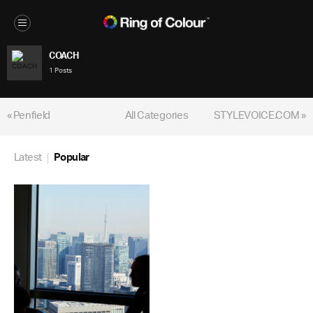
COACH
1 Posts
« Penfield
All Categories
STYLEVOICE.COM »
Latest
Popular