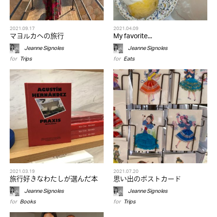
2021.09.17
2021.04.09
マヨルカへの旅行
My favorite...
Jeanne Signoles
Jeanne Signoles
for
Trips
for
Eats
2021.03.19
2021.07.20
旅行好きなわたしが選んだ本
思い出のポストカード
Jeanne Signoles
Jeanne Signoles
for
Books
for
Trips