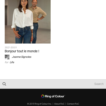
2021.03.01
Bonjour tout le monde !
Jeanne Signoles
for
Life
© 2015 Ring of Colour Inc.
About RoC
Contact RoC