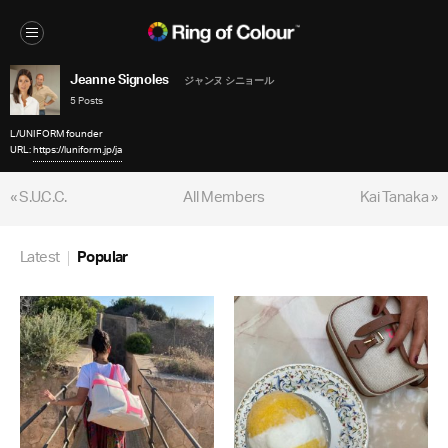
Jeanne Signoles
ジャンヌ シニョール
5 Posts
L/UNIFORM founder
URL:
https://luniform.jp/ja
« S.U.C.C.
All Members
Kai Tanaka »
Latest
Popular