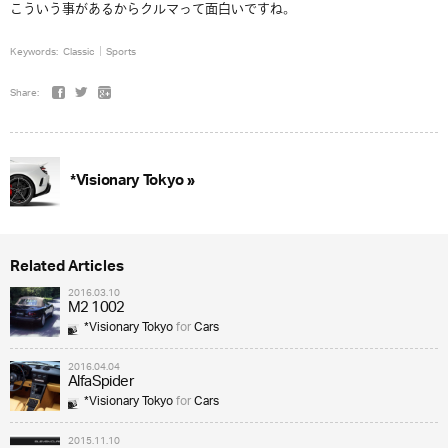
こういう事があるからクルマって面白いですね。
Keywords:
Classic
Sports
Share:
*Visionary Tokyo »
Related Articles
2016.03.10
M2 1002
*Visionary Tokyo
for
Cars
2016.04.04
AlfaSpider
*Visionary Tokyo
for
Cars
2015.11.10