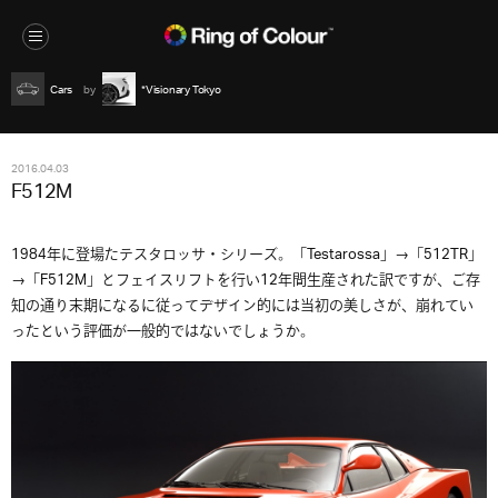
Cars
*Visionary Tokyo
2016.04.03
F512M
1984年に登場たテスタロッサ・シリーズ。「Testarossa」→「512TR」
→「F512M」とフェイスリフトを行い12年間生産された訳ですが、ご存
知の通り末期になるに従ってデザイン的には当初の美しさが、崩れてい
ったという評価が一般的ではないでしょうか。