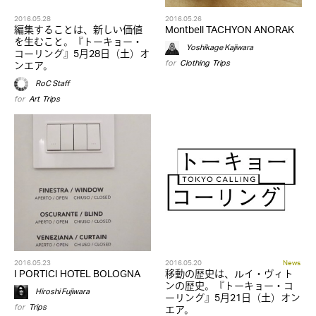
2016.05.28
2016.05.26
編集することは、新しい価値
Montbell TACHYON ANORAK
を生むこと。『トーキョー・
Yoshikage Kajiwara
コーリング』5月28日（土）オ
for
Clothing
,
Trips
ンエア。
RoC Staff
for
Art
,
Trips
2016.05.23
2016.05.20
News
I PORTICI HOTEL BOLOGNA
移動の歴史は、ルイ・ヴィト
ンの歴史。『トーキョー・コ
Hiroshi Fujiwara
ーリング』5月21日（土）オン
for
Trips
エア。