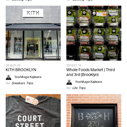
2016.01.22
2016.01.19
KITH BROOKLYN
Whole Foods Market | Third
and 3rd (Brooklyn)
Yoshikage Kajiwara
Yoshikage Kajiwara
for
Sneakers
,
Trips
for
Life
,
Trips