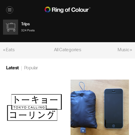
Trips
324 Posts
« Eats
All Categories
Music »
Latest
Popular