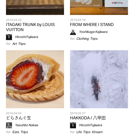
2016.04.22
2016.04.18
ITAGAKI TRUNK by LOUIS
FROM WHERE I STAND
VUITTON
Yoshikage Kajiwara
Hiroshi Fujiwara
for
Clothing
,
Trips
for
Art
,
Trips
2016.04.04
2016.02.27
どらきんぐ生
HAKKODA / 八甲田
Yasuhito Nakae
Hiroshi Fujiwara
for
Eats
,
Trips
for
Life
,
Trips
,
Xtream