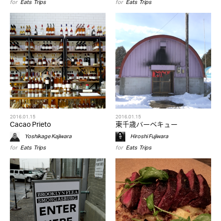
for
Eats
,
Trips
for
Eats
,
Trips
2016.01.15
2016.01.15
Cacao Prieto
東千歳バーベキュー
Yoshikage Kajiwara
Hiroshi Fujiwara
for
Eats
,
Trips
for
Eats
,
Trips