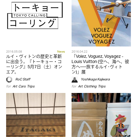
2016.05.08
News
2016.04.22
ルイ・ヴィトンの歴史と革新
「Volez, Voguez, Voyagez -
に出会う。『トーキョー・コ
Louis Vuitton (空へ、海へ、彼
ーリング』5月7日（土）オン
方へ──旅するルイ･ヴィト
エア。
ン)」展
RoC Staff
Yoshikage Kajiwara
for
Art
,
Cars
,
Trips
for
Art
,
Clothing
,
Trips