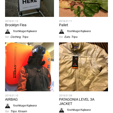
2016.01.12
2016.01.11
Brooklyn Flea
Pallet
Yoshikage Kajiwara
Yoshikage Kajiwara
for
Clothing
,
Trips
for
Eats
,
Trips
2016.01.10
2016.01.09
AIRBAG
PATAGONIA LEVEL 3A
JACKET
Yoshikage Kajiwara
Yoshikage Kajiwara
for
Trips
,
Xtream