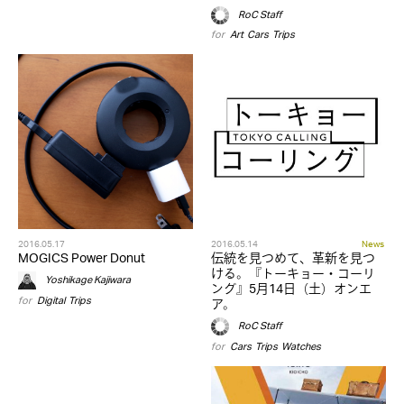
RoC Staff
for
Art
,
Cars
,
Trips
2016.05.17
2016.05.14
News
MOGICS Power Donut
伝統を見つめて、革新を見つ
ける。『トーキョー・コーリ
Yoshikage Kajiwara
ング』5月14日（土）オンエ
for
Digital
,
Trips
ア。
RoC Staff
for
Cars
,
Trips
,
Watches