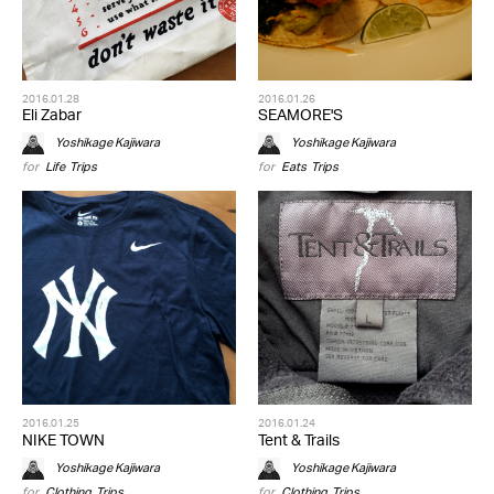
2016.01.28
2016.01.26
Eli Zabar
SEAMORE'S
Yoshikage Kajiwara
Yoshikage Kajiwara
for
Life
,
Trips
for
Eats
,
Trips
2016.01.25
2016.01.24
NIKE TOWN
Tent & Trails
Yoshikage Kajiwara
Yoshikage Kajiwara
for
Clothing
,
Trips
for
Clothing
,
Trips