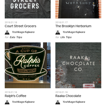
2016.01.18
2016.01.17
Court Street Grocers
The Brooklyn Herborium
Yoshikage Kajiwara
Yoshikage Kajiwara
for
Eats
,
Trips
for
Life
,
Trips
2016.01.16
2016.01.16
Ralph's Coffee
Raaka Chocolate
Yoshikage Kajiwara
Yoshikage Kajiwara