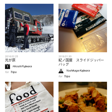
2016.02.25
2016.01.30
光が原
紀ノ国屋 スライドジッパー
バッグ
Hiroshi Fujiwara
Yoshikage Kajiwara
for
Trips
for
Trips