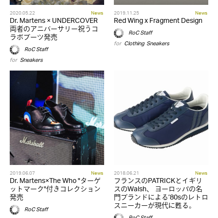
2020.05.22
News
2019.11.25
News
Dr. Martens × UNDERCOVER
Red Wing x Fragment Design
両者のアニバーサリー祝うコ
RoC Staff
ラボブーツ発売
for
Clothing
,
Sneakers
RoC Staff
for
Sneakers
2019.06.07
News
2018.06.21
News
Dr. Martens×The Who "ターゲ
フランスのPATRICKとイギリ
ットマーク"付きコレクション
スのWalsh、 ヨーロッパの名
発売
門ブランドによる’80sのレトロ
スニーカーが現代に甦る。
RoC Staff
RoC Staff