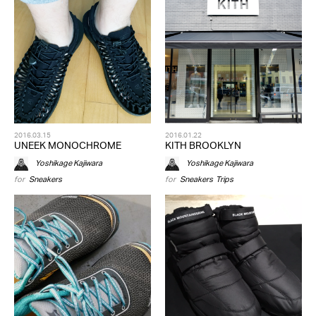
2016.03.15
2016.01.22
UNEEK MONOCHROME
KITH BROOKLYN
Yoshikage Kajiwara
Yoshikage Kajiwara
for
Sneakers
for
Sneakers
,
Trips