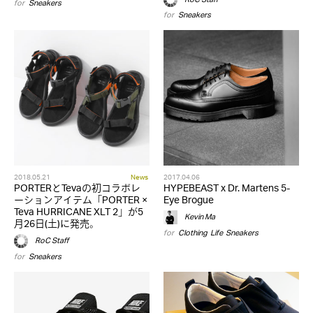
for
Sneakers
for
Sneakers
2018.05.21
News
2017.04.06
PORTERとTevaの初コラボレ
HYPEBEAST x Dr. Martens 5-
ーションアイテム「PORTER ×
Eye Brogue
Teva HURRICANE XLT 2」が5
Kevin Ma
月26日(土)に発売。
for
Clothing
,
Life
,
Sneakers
RoC Staff
for
Sneakers