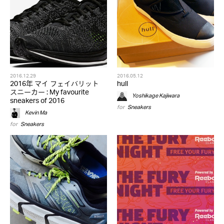
2016.12.29
2016.05.12
2016年 マイ フェイバリット
hull
スニーカー : My favourite
Yoshikage Kajiwara
sneakers of 2016
for
Sneakers
Kevin Ma
for
Sneakers