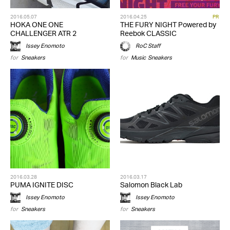
2016.05.07
2016.04.25
PR
HOKA ONE ONE
THE FURY NIGHT Powered by
CHALLENGER ATR 2
Reebok CLASSIC
Issey Enomoto
RoC Staff
for
Sneakers
for
Music
,
Sneakers
2016.03.28
2016.03.17
PUMA IGNITE DISC
Salomon Black Lab
Issey Enomoto
Issey Enomoto
for
Sneakers
for
Sneakers