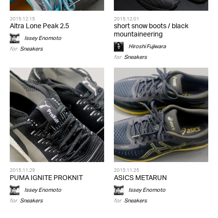
2015.12.15
2015.12.01
Altra Lone Peak 2.5
short snow boots / black
mountaineering
Issey Enomoto
Hiroshi Fujiwara
for
Sneakers
for
Sneakers
2015.11.29
2015.11.25
PUMA IGNITE PROKNIT
ASICS METARUN
Issey Enomoto
Issey Enomoto
for
Sneakers
for
Sneakers