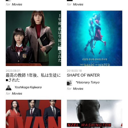
for
Movies
for
Movies
2023.08.01
2018.03.18
最高の教師 1年後、私は生徒に
SHAPE OF WATER
■された
*Visionary Tokyo
Yoshikage Kajiwara
for
Movies
for
Movies