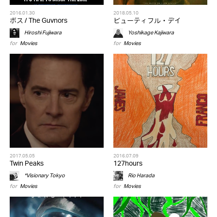
2016.01.30
2018.05.10
ボス / The Guvnors
ビューティフル・デイ
Hiroshi Fujiwara
Yoshikage Kajiwara
for
Movies
for
Movies
2017.05.05
2016.07.09
Twin Peaks
127hours
*Visionary Tokyo
Rio Harada
for
Movies
for
Movies