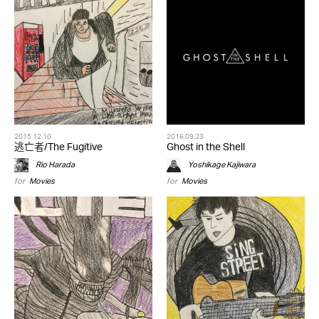
2015.12.10
2016.09.23
逃亡者/The Fugitive
Ghost in the Shell
Rio Harada
Yoshikage Kajiwara
for
Movies
for
Movies