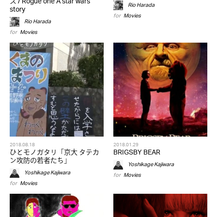
ズ / Rogue one A star wars
Rio Harada
story
for
Movies
Rio Harada
for
Movies
2018.08.18
2018.01.29
ひとモノガタリ「京大 タテカ
BRIGSBY BEAR
ン攻防の若者たち」
Yoshikage Kajiwara
Yoshikage Kajiwara
for
Movies
for
Movies