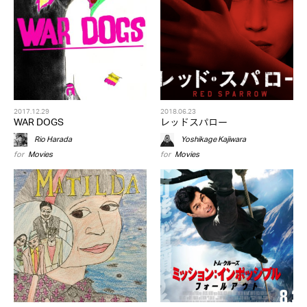
2017.12.29
2018.06.23
WAR DOGS
レッドスパロー
Rio Harada
Yoshikage Kajiwara
for
Movies
for
Movies