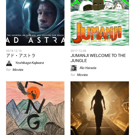
2019.12.10
2017.12.26
アド・アストラ
JUMANJI WELCOME TO THE
JUNGLE
Yoshikage Kajiwara
Rio Harada
for
Movies
for
Movies