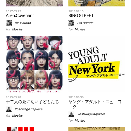
2017.05.22
2016.07.15
Alien:Covenant
SING STREET
Rio Harada
Rio Harada
for
Movies
for
Movies
2019.05.28
2016.06.30
十二人の死にたい子どもたち
ヤング・アダルト・ニューヨ
ーク
Yoshikage Kajiwara
Yoshikage Kajiwara
for
Movies
for
Movies