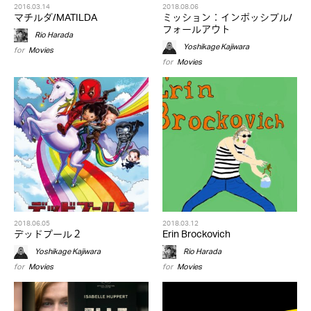
2016.03.14
2018.08.06
マチルダ/MATILDA
ミッション：インポッシブル/
フォールアウト
Rio Harada
Yoshikage Kajiwara
for
Movies
for
Movies
2018.06.05
2018.03.12
デッドプール２
Erin Brockovich
Yoshikage Kajiwara
Rio Harada
for
Movies
for
Movies