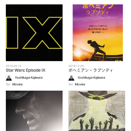
2019.04.13
2018.12.24
Star Wars: Episode IX
ボヘミアン・ラプソディ
Yoshikage Kajiwara
Yoshikage Kajiwara
for
Movies
for
Movies