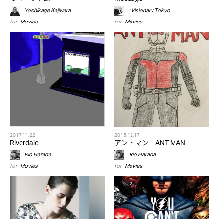
Yoshikage Kajiwara
*Visionary Tokyo
for
Movies
for
Movies
2017.11.22
2015.12.17
Riverdale
アントマン ANT MAN
Rio Harada
Rio Harada
for
Movies
for
Movies