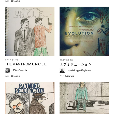
for
Movies
2015.11.22
2017.01.10
THE MAN FROM U.N.C.L.E.
エヴォリューション
Rio Harada
Yoshikage Kajiwara
for
Movies
for
Movies