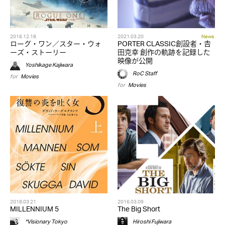
2016.12.18
2021.03.20
News
ローグ・ワン／スター・ウォ
PORTER CLASSIC創設者・𠮷
ーズ・ストーリー
田克幸 創作の軌跡を記録した
映像が公開
Yoshikage Kajiwara
RoC Staff
for
Movies
for
Movies
2018.03.21
2016.03.09
MILLENNIUM 5
The Big Short
*Visionary Tokyo
Hiroshi Fujiwara