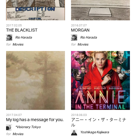
2017.02.05
2016.07.07
THE BLACKLIST
MORGAN
Rio Harada
Rio Harada
for
Movies
for
Movies
2017.04.07
2018.06.03
My log has a message for you.
アニー・イン・ザ・ターミナ
ル
*Visionary Tokyo
Yoshikage Kajiwara
for
Movies