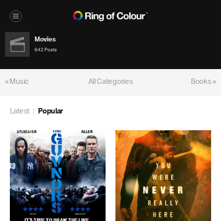
Movies
642 Posts
« Music
All Categories
Books »
Latest
Popular