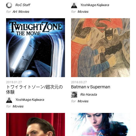
RoC Staff
Yoshikage Kajiwara
for
Art
,
Movies
for
Movies
2019.01.27
2016.03.27
トワイライトゾーン/超次元の
Batman v Superman
体験
Rio Harada
Yoshikage Kajiwara
for
Movies
for
Movies