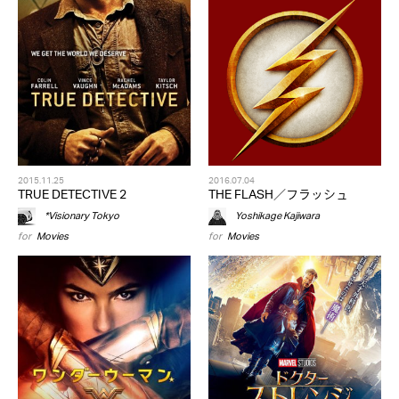
2015.11.25
2016.07.04
TRUE DETECTIVE 2
THE FLASH／フラッシュ
*Visionary Tokyo
Yoshikage Kajiwara
for
Movies
for
Movies