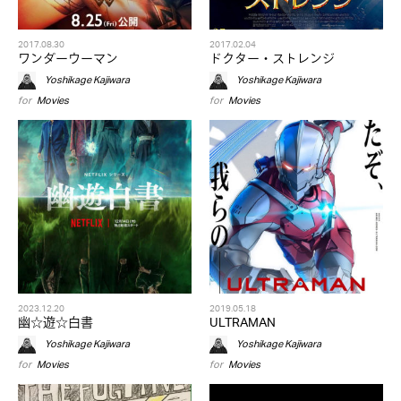
2017.08.30
2017.02.04
ワンダーウーマン
ドクター・ストレンジ
Yoshikage Kajiwara
Yoshikage Kajiwara
for
Movies
for
Movies
2023.12.20
2019.05.18
幽☆遊☆白書
ULTRAMAN
Yoshikage Kajiwara
Yoshikage Kajiwara
for
Movies
for
Movies