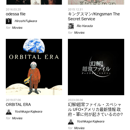
2016.03.20
2015.12.31
odessa file
キングスマン/Kingsman The
Secret Service
Hiroshi Fujiwara
Rio Harada
for
Movies
for
Movies
2019.07.06
2023.08.06
ORBITAL ERA
幻解!超常ファイル・スペシャ
ル UFO×アメリカ最新情報 政
Yoshikage Kajiwara
府・軍に何が起きているのか?
for
Movies
Yoshikage Kajiwara
for
Movies