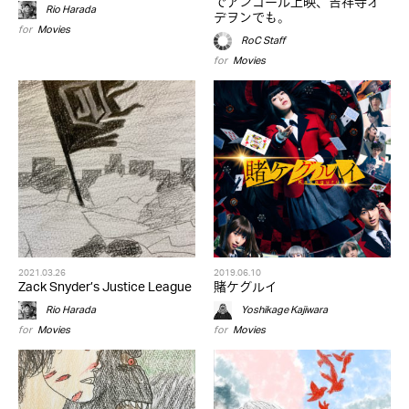
でアンコール上映、吉祥寺オ
Rio Harada
デヲンでも。
for
Movies
RoC Staff
for
Movies
2021.03.26
2019.06.10
Zack Snyder’s Justice League
賭ケグルイ
Rio Harada
Yoshikage Kajiwara
for
Movies
for
Movies