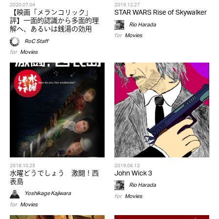
2020.07.04
2019.12.27
【映画「メランコリック」
STAR WARS Rise of Skywalker
評】一面的認識から多面的理
Rio Harada
解へ、あるいは銭湯の効用
for
Movies
RoC Staff
for
Movies
2018.10.25
2019.06.12
水曜どうでしょう 激闘！西
John Wick 3
表島
Rio Harada
Yoshikage Kajiwara
for
Movies
for
Movies