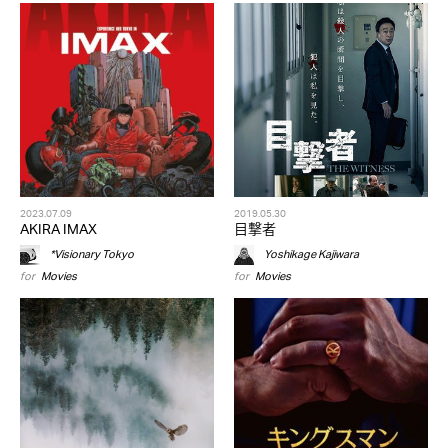
2023.07.09
2019.05.30
AKIRA IMAX
目撃者
*Visionary Tokyo
Yoshikage Kajiwara
for
Movies
for
Movies