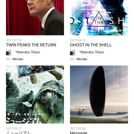
2017.07.19
2017.04.15
TWIN PEAKS THE RETURN
GHOST IN THE SHELL
*Visionary Tokyo
*Visionary Tokyo
for
Movies
for
Movies
2017.09.17
2017.05.30
ミュージアム
Message