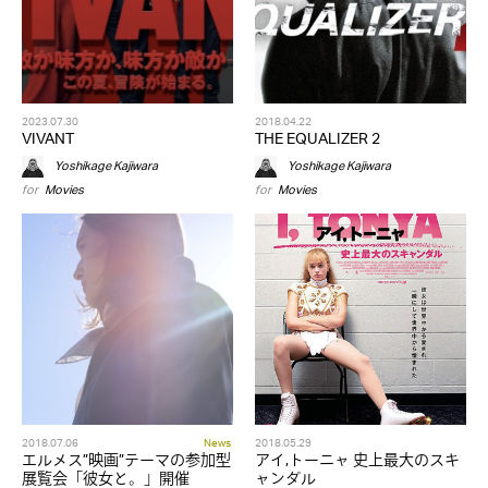
2023.07.30
2018.04.22
VIVANT
THE EQUALIZER 2
Yoshikage Kajiwara
Yoshikage Kajiwara
for
Movies
for
Movies
2018.07.06
News
2018.05.29
エルメス”映画”テーマの参加型
アイ,トーニャ 史上最大のスキ
展覧会「彼女と。」開催
ャンダル