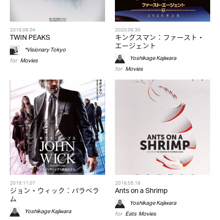
2016.06.04
2020.06.30
TWIN PEAKS
キングスマン：ファースト・
エージェント
*Visionary Tokyo
Yoshikage Kajiwara
for
Movies
for
Movies
2019.11.07
2016.05.16
ジョン・ウィック：パラベラ
Ants on a Shrimp
ム
Yoshikage Kajiwara
Yoshikage Kajiwara
for
Eats
,
Movies