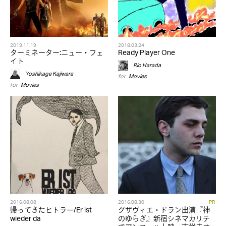
2019.11.19
2018.03.24
ターミネーター:ニュー・フェ
Ready Player One
イト
Rio Harada
Yoshikage Kajiwara
for
Movies
for
Movies
2016.08.08
2016.08.30
PR
帰ってきたヒトラー/Er ist
グザヴィエ・ドラン出演『神
wieder da
のゆらぎ』新宿シネマカリテ