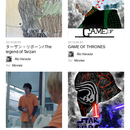
2016.08.05
2019.06.30
ターザン・リボーン/ The
GAME OF THRONES
legend of Tarzan
Rio Harada
Rio Harada
for
Movies
for
Movies