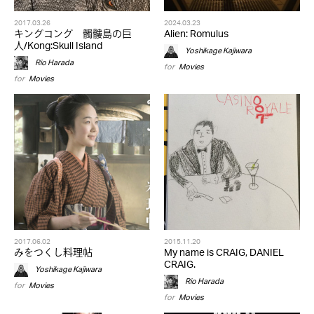
2017.03.26
2024.03.23
キングコング 髑髏島の巨
Alien: Romulus
人/Kong:Skull Island
Yoshikage Kajiwara
Rio Harada
for
Movies
for
Movies
2017.06.02
2015.11.20
みをつくし料理帖
My name is CRAIG, DANIEL
CRAIG.
Yoshikage Kajiwara
Rio Harada
for
Movies
for
Movies