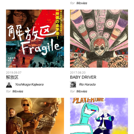
for
Movies
2019.09.07
2017.08.20
解放区
BABY DRIVER
Yoshikage Kajiwara
Rio Harada
for
Movies
for
Movies