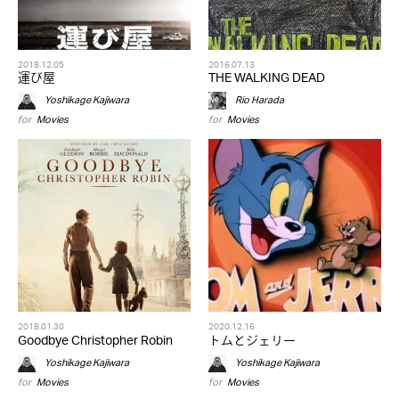
2018.12.05
2016.07.13
運び屋
THE WALKING DEAD
Yoshikage Kajiwara
Rio Harada
for
Movies
for
Movies
2018.01.30
2020.12.16
Goodbye Christopher Robin
トムとジェリー
Yoshikage Kajiwara
Yoshikage Kajiwara
for
Movies
for
Movies