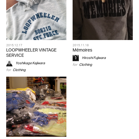
2015.12.17
2015.11.18
LOOPWHEELER VINTAGE
Mémoires
SERVICE
Hiroshi Fujiwara
Yoshikage Kajiwara
for
Clothing
for
Clothing