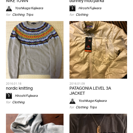
NIKE TOWN
bunney mod parka
Yoshikage Kajiwara
Hiroshi Fujiwara
for
Clothing
,
Trips
for
Clothing
2016.01.18
2016.01.09
nordic knitting
PATAGONIA LEVEL 3A
JACKET
Hiroshi Fujiwara
Yoshikage Kajiwara
for
Clothing
for
Clothing
,
Trips