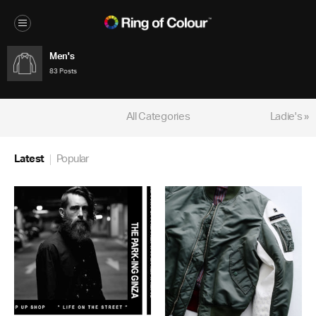
Men's
83 Posts
All Categories
Ladie's »
Latest
Popular