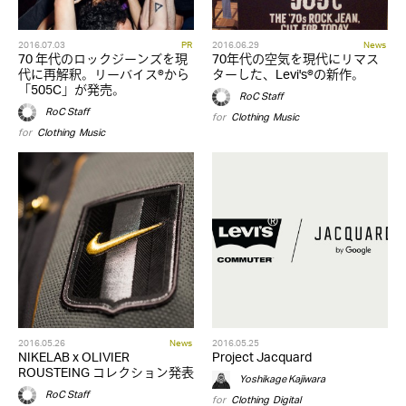
2016.07.03
PR
2016.06.29
News
70 年代のロックジーンズを現
70年代の空気を現代にリマス
代に再解釈。リーバイス®から
ターした、Levi's®の新作。
「505C」が発売。
RoC Staff
RoC Staff
for
Clothing
,
Music
for
Clothing
,
Music
2016.05.26
News
2016.05.25
NIKELAB x OLIVIER
Project Jacquard
ROUSTEING コレクション発表
Yoshikage Kajiwara
RoC Staff
for
Clothing
,
Digital