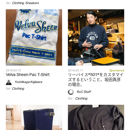
for
Clothing
,
Sneakers
2016.03.15
2016.03.11
Sponsored
Velva Sheen Pac T-Shirt
リーバイス®501®をカスタマイ
ズするということ。坂田真彦
Yoshikage Kajiwara
の場合。
for
Clothing
RoC Staff
for
,
Clothing