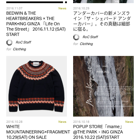
2016.11.07
News
2016.10.29
BEDWIN & THE
アンダーカバーの新メンズラ
HEARTBREAKERS × THE
イン「ザ・シェパード アンダ
PARK•ING GINZA 「Life On
ーカバー」。その真髄は細部
The Street」 2016.11.12 (SAT)
に宿る。
START
RoC Staff
RoC Staff
for
Clothing
for
Clothing
2016.10.28
News
2016.10.18
News
WHITE
POPUP STORE「mame」
MOUNTAINEERING×FRAGMENT
@THE PARK・ING GINZA
10.29(SAT) ON SALE
2016.10.22 (SAT)START