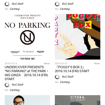
RoC Staff
RoC Staff
for
Clothing
for
Clothing
2016.10.13
News
2016.10.13
News
UNDERCOVER PRESENTS
「POGGY’S BOX 2」
"NO PARKING" at THE PARK・
2016.10.14 (FRI) START
ING GINZA 2016.10.14 (FRI)
RoC Staff
START
for
Clothing
RoC Staff
for
Clothing