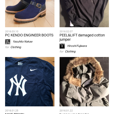
2016.03.10
2016.02.07
PC KENDO ENGINEER BOOTS
PEEL&LIFT damaged cotton
jumper
Yasuhito Nakae
Hiroshi Fujiwara
for
Clothing
for
Clothing
2016.01.25
2016.01.22