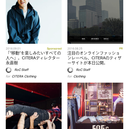
2016.09.01
Sponsored
2016.08.25
PR
「“移動”を楽しみたいすべての
注目のオンラインファッショ
人へ」。CITERAディレクター
ンレーベル、CITERAのティザ
永直樹
ーサイトが本日公開。
RoC Staff
RoC Staff
for
CITERA
,
Clothing
for
Clothing