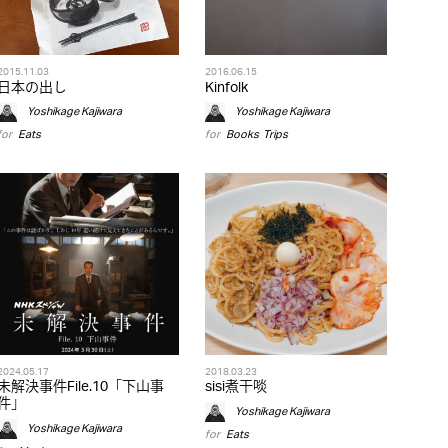
2015.11.03
2016.06.15
日本の出し
Kinfolk
Yoshikage Kajiwara
Yoshikage Kajiwara
for
Eats
for
Books
,
Trips
2024.05.17
2018.03.23
未解決事件File.10「下山事
sisi煮干啖
件」
Yoshikage Kajiwara
Yoshikage Kajiwara
for
Eats