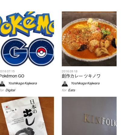
2016.07.15
2016.09.18
Pokémon GO
創作カレー ツキノワ
Yoshikage Kajiwara
Yoshikage Kajiwara
for
Digital
for
Eats