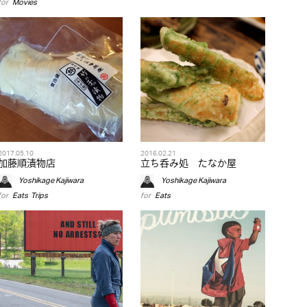
for
Movies
2017.05.10
2016.02.21
加藤順漬物店
立ち呑み処 たなか屋
Yoshikage Kajiwara
Yoshikage Kajiwara
for
Eats
,
Trips
for
Eats