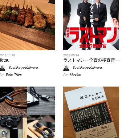
2017.11.28
2023.05.14
Tetsu
ラストマンー全盲の捜査官ー
Yoshikage Kajiwara
Yoshikage Kajiwara
for
Eats
,
Trips
for
Movies