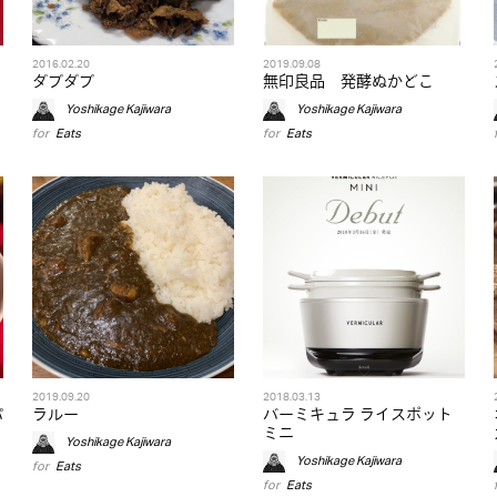
2016.02.20
2019.09.08
ダブダブ
無印良品 発酵ぬかどこ
Yoshikage Kajiwara
Yoshikage Kajiwara
for
Eats
for
Eats
2019.09.20
2018.03.13
パ
ラルー
バーミキュラ ライスポット
ミニ
Yoshikage Kajiwara
Yoshikage Kajiwara
for
Eats
for
Eats