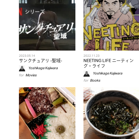
2023.05.14
2022.11.23
サンクチュアリ -聖域-
NEETING LIFE ニーティン
グ・ライフ
Yoshikage Kajiwara
Yoshikage Kajiwara
for
Movies
for
Books