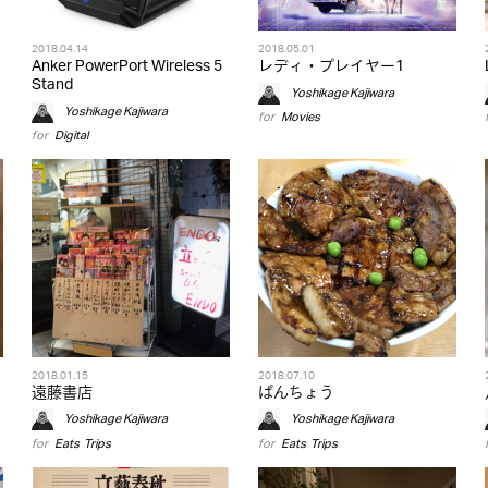
2018.04.14
2018.05.01
Anker PowerPort Wireless 5
レディ・プレイヤー1
Stand
Yoshikage Kajiwara
Yoshikage Kajiwara
for
Movies
for
Digital
2018.01.15
2018.07.10
遠藤書店
ぱんちょう
Yoshikage Kajiwara
Yoshikage Kajiwara
for
Eats
,
Trips
for
Eats
,
Trips