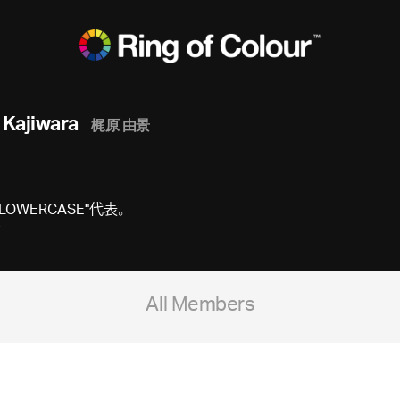
 Kajiwara
梶原 由景
WERCASE"代表。
All Members