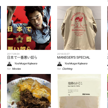
2017.09.04
2018.03.07
日本で一番悪い奴ら
MANEGER'S SPECIAL
Yoshikage Kajiwara
Yoshikage Kajiwara
for
Movies
for
Clothing