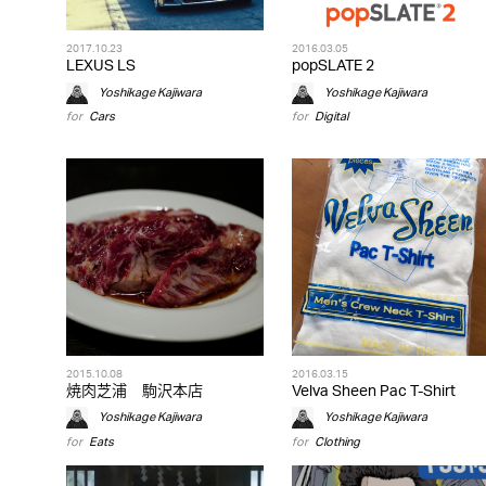
2017.10.23
2016.03.05
LEXUS LS
popSLATE 2
Yoshikage Kajiwara
Yoshikage Kajiwara
for
Cars
for
Digital
2015.10.08
2016.03.15
焼肉芝浦 駒沢本店
Velva Sheen Pac T-Shirt
Yoshikage Kajiwara
Yoshikage Kajiwara
for
Eats
for
Clothing