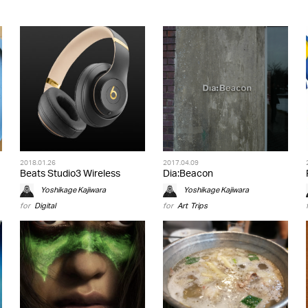
2018.01.26
2017.04.09
Beats Studio3 Wireless
Dia:Beacon
Yoshikage Kajiwara
Yoshikage Kajiwara
for
Digital
for
Art
,
Trips