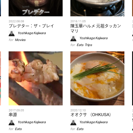
2022.08.08
2016.11.05
プレデター：ザ・プレイ
陳玉華ハルメ 元祖タッカン
マリ
Yoshikage Kajiwara
Yoshikage Kajiwara
for
Movies
for
Eats
,
Trips
2017.09.05
2020.12.10
串源
オオクサ （OHKUSA）
Yoshikage Kajiwara
Yoshikage Kajiwara
for
Eats
for
Eats