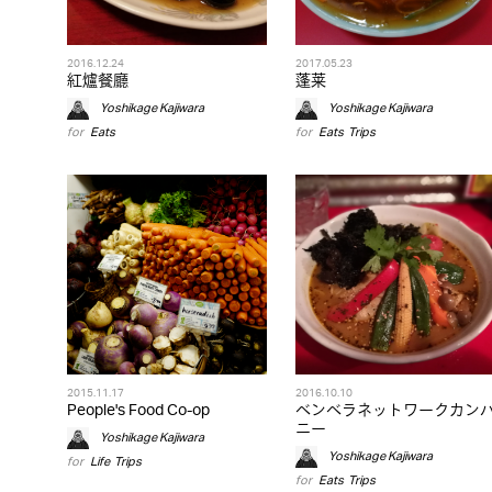
2016.12.24
2017.05.23
紅爐餐廳
蓬莱
Yoshikage Kajiwara
Yoshikage Kajiwara
for
Eats
for
Eats
,
Trips
2015.11.17
2016.10.10
People's Food Co-op
ベンベラネットワークカン
ニー
Yoshikage Kajiwara
Yoshikage Kajiwara
for
Life
,
Trips
for
Eats
,
Trips