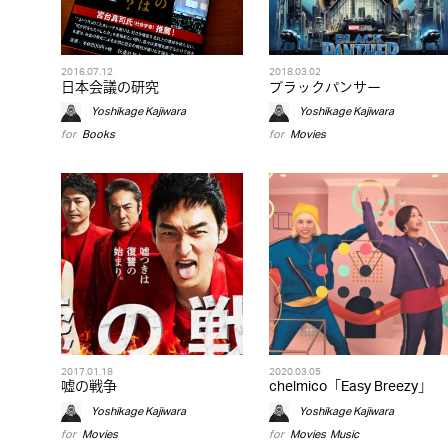
2016.07.12
2018.03.02
日本会議の研究
ブラックパンサー
Yoshikage Kajiwara
Yoshikage Kajiwara
for
Books
for
Movies
2017.01.18
2020.03.05
嘘の戦争
chelmico「Easy Breezy」
Yoshikage Kajiwara
Yoshikage Kajiwara
for
Movies
for
Movies
,
Music