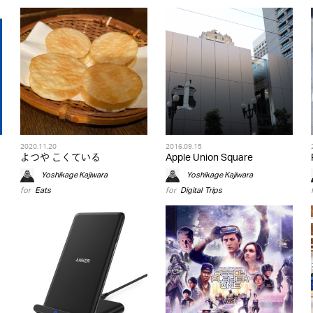
2020.11.20
2016.09.15
よつや こくている
Apple Union Square
Yoshikage Kajiwara
Yoshikage Kajiwara
for
Eats
for
Digital
,
Trips