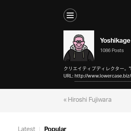
Yoshikage
1086 Posts
クリエイティブディレクター。"LO
URL:
http://www.lowercase.biz/
« Hiroshi Fujiwara
Latest
Popular