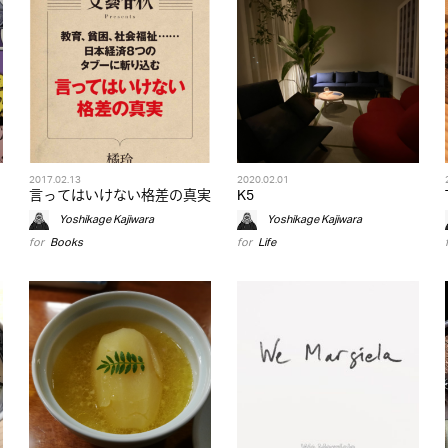
2017.02.13
2020.02.01
言ってはいけない格差の真実
K5
Yoshikage Kajiwara
Yoshikage Kajiwara
for
Books
for
Life