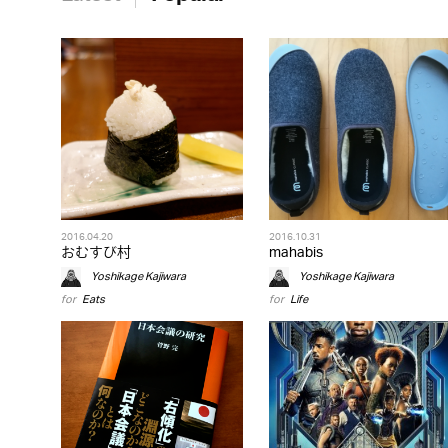
2016.04.20
2016.10.31
おむすび村
mahabis
Yoshikage Kajiwara
Yoshikage Kajiwara
for
Eats
for
Life