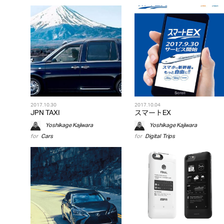
2017.10.30
2017.10.04
JPN TAXI
スマートEX
Yoshikage Kajiwara
Yoshikage Kajiwara
for
Cars
for
Digital
,
Trips