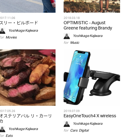
2017.11.06
2018.03.18
スリー・ビルボード
OPTIMISTIC - August
Greene featuring Brandy
Yoshikage Kajiwara
Yoshikage Kajiwara
for
Movies
for
Music
2017.05.26
2019.07.09
オステリアバル リ・カーリ
EasyOneTouch4 X wireless
カ
Yoshikage Kajiwara
Yoshikage Kajiwara
for
Cars
,
Digital
for
Eats