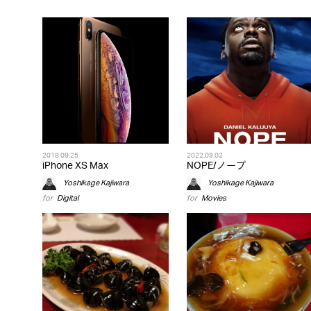
2018.09.25
2022.09.02
iPhone XS Max
NOPE/ノープ
Yoshikage Kajiwara
Yoshikage Kajiwara
for
Digital
for
Movies