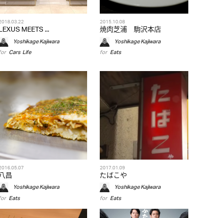
2018.03.22
2015.10.08
LEXUS MEETS ...
焼肉芝浦 駒沢本店
Yoshikage Kajiwara
Yoshikage Kajiwara
for
Cars
,
Life
for
Eats
2016.05.07
2017.01.09
八昌
たばこや
Yoshikage Kajiwara
Yoshikage Kajiwara
for
Eats
for
Eats