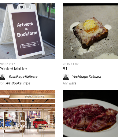
2016.12.17
2015.11.02
Printed Matter
81
Yoshikage Kajiwara
Yoshikage Kajiwara
for
Art
,
Books
,
Trips
for
Eats