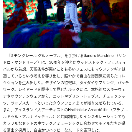
「
3
モンクレール
グルノーブル」を手掛ける
Sandro Mandrino （
サン
ドロ・マンドリーノ）
は、
50
周年を迎えたウッドストック・フェスティ
バルから着想。天候条件が悪いことも多いフェスにもマウンテンギアは
適しているという考えを導き出し、賑やかで自由な雰囲気に満ちたコレ
クションを生み出した。デザインの特徴は、タイダイやフリンジ、パッチ
ワーク。レイヤードを駆使して見せたルックには、本格的なスキーウェ
アやマウンテンウェアから、ニットやプリントトップス、チェックシャ
ツ、ラップスカートといったタウンウェアまでが織り交ぜられている。
また、アイスランド人アーティストの
Hrafnhildur Arnardóttir （
フラプニ
ルドゥル・アルナドッティル）
と共同制作したインスタレーションでも
カラフルなセットの中でテクノミュージックに合わせてモデルたちが踊
る演出を採用し、自由かつハッピーなムードを表現した。