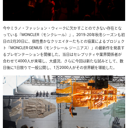
今やミラノ・ファッション・ウィークに欠かすことのできない存在とな
っている「
MONCLER
（モンクレール）」。
2019-20
年秋冬シーズンも初
日の
2
月
20
日に、個性豊かなクリエイターたちとの協業によるプロジェク
ト「
MONCLER GENIUS
（モンクレール
ジーニアス）」の最新作を発表す
るプレゼンテーションを開催した。当日はセレブリティや業界関係者が
合わせて
4000
人が来場し、大盛況。さらに今回は新たな試みとして、数
日後に
1
日限りで一般公開し、
1
万
2000
人がその世界観を堪能した。