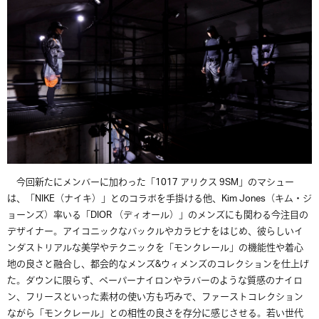
今回新たにメンバーに加わった「
1017
アリクス
9SM
」のマシュー
は、「
NIKE
（ナイキ）」とのコラボを手掛ける他、
Kim Jones
（キム・ジ
ョーンズ）率いる「
DIOR
（ディオール）」のメンズにも関わる今注目の
デザイナー。アイコニックなバックルやカラビナをはじめ、彼らしいイ
ンダストリアルな美学やテクニックを「モンクレール」の機能性や着心
地の良さと融合し、都会的なメンズ
&
ウィメンズのコレクションを仕上げ
た。ダウンに限らず、ペーパーナイロンやラバーのような質感のナイロ
ン、フリースといった素材の使い方も巧みで、ファーストコレクション
ながら「モンクレール」との相性の良さを存分に感じさせる。若い世代