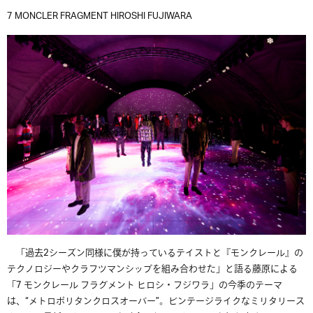
7 MONCLER FRAGMENT HIROSHI FUJIWARA
「過去
2
シーズン同様に僕が持っているテイストと『モンクレール』の
テクノロジーやクラフツマンシップを組み合わせた」と語る藤原による
「
7
モンクレール
フラグメント
ヒロシ・フジワラ」の今季のテーマ
は、
“
メトロポリタンクロスオーバー
”
。ビンテージライクなミリタリース