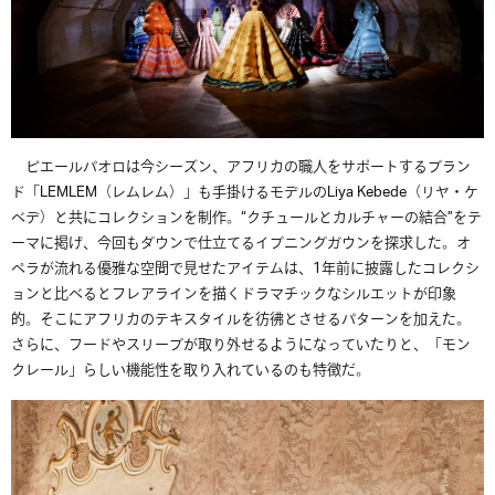
ピエールパオロは今シーズン、アフリカの職人をサポートするブラン
ド「
LEMLEM
（レムレム）」も手掛けるモデルの
Liya Kebede
（リヤ・ケ
ベデ）と共にコレクションを制作。
“
クチュールとカルチャーの結合
”
をテ
ーマに掲げ、今回もダウンで仕立てるイブニングガウンを探求した。オ
ペラが流れる優雅な空間で見せたアイテムは、
1
年前に披露したコレクシ
ョンと比べるとフレアラインを描くドラマチックなシルエットが印象
的。そこにアフリカのテキスタイルを彷彿とさせるパターンを加えた。
さらに、フードやスリーブが取り外せるようになっていたりと、「モン
クレール」らしい機能性を取り入れているのも特徴だ。