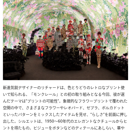
新進気鋭デザイナーのリチャードは、色とりどりのレトロなプリント使
いで知られる。「モンクレール」との初の取り組みとなる今回、彼が選
んだテーマは
“
プリントの可能性
”
。象徴的なフラワープリントで覆われた
空間の中で、さまざまなフラワーやレオパード、ゼブラ、ポルカドット
といったパターンをミックスしたアイテムを見せ、
“
らしさ
”
を前面に押し
出した。シルエットは、
1950
～
60
年代のエレガントなクチュールからヒ
ントを得たもの。ビジューをボタンなどのディテールにあしらい、華や