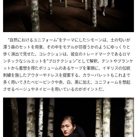
“
自然におけるユニフォーム
”
をテーマにしたシモーンは、土の匂いが
漂う森のセットを用意。その中をモデルが彷徨うかのようにゆっくりと
歩く演出で見せた。コレクションは、彼女のトレードマークであるロマ
ンチックなシルエットを
“
プロテクション
”
として解釈。テントやブランケ
ットから着想を得たボリュームのあるケープを筆頭に、イギリスの伝統
刺繍を施したアウターやドレスを提案する。カラーパレットもこれまで
多く用いてきたベビーピンクや赤、白、黒に加え、ユニフォームを想起
させるベージュやネイビーを用いているのがポイントだ。