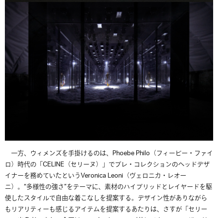
一方、ウィメンズを手掛けるのは、
Phoebe Philo
（フィービー・ファイ
ロ）時代の「
CELINE
（
セリーヌ）」でプレ・コレクションのヘッドデザ
イナーを務めていたという
Veronica Leoni
（ヴェロニカ・レオー
ニ）。
“
多様性の強さ
”
をテーマに、素材のハイブリッドとレイヤードを駆
使したスタイルで自由な着こなしを提案する。デザイン性がありながら
もリアリティーも感じるアイテムを提案するあたりは、さすが「セリー