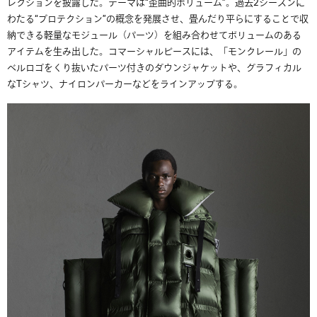
レクションを披露した。テーマは
“
歪曲的ボリューム
”
。過去
2
シーズンに
わたる
“
プロテクション
”
の概念を発展させ、畳んだり平らにすることで収
納できる軽量なモジュール（パーツ）を組み合わせてボリュームのある
アイテムを生み出した。コマーシャルピースには、「モンクレール」の
ベルロゴをくり抜いたパーツ付きのダウンジャケットや、グラフィカル
な
T
シャツ、ナイロンパーカーなどをラインアップする。