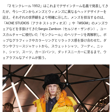
「
2
モンクレール
1952
」はこれまでデザインチーム名義で発表してき
たが、今シーズンからメンズとウィメンズに異なるヘッドデザイナーを
迎え、それぞれの世界観をより明確に示した。メンズを担当するのは、
「
ACNE STUDIOS
（アクネ
ストゥディオズ）」や「
MSGM
」のメンズウ
ェアなどを手掛けてきた
Sergio Zambon
（セルジオ・ザンボン）。ユー
スカルチャーに根付いた「モンクレール」のヘリテージを再解釈し、ポ
ップなグラフィックやカラーリングとリラックス感を掛け合わせた。ダ
ウンやフリースジャケットから、スウェットシャツ、フーディ、ニッ
ト、シャツ、スーツ、カーゴパンツ、ダッドスニーカーに至るまで、ウ
ェアラブルなアイテムが揃う。