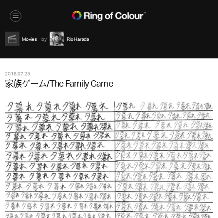
Movies
Rio Harada
2018.07.25
家族ゲーム/The Family Game