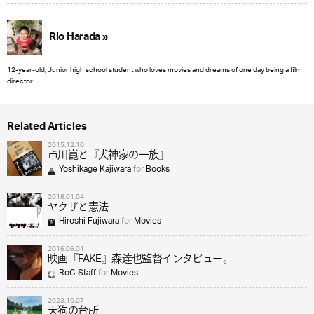
Rio Harada »
12-year-old, Junior high school student who loves movies and dreams of one day being a film
director
Related Articles
2015.12.10
市川崑と『犬神家の一族』
Yoshikage Kajiwara
for
Books
2016.01.04
ヤクザと憲法
Hiroshi Fujiwara
for
Movies
2016.06.01
映画『FAKE』森達也監督インタビュー。
RoC Staff
for
Movies
2023.10.07
天狗の台所