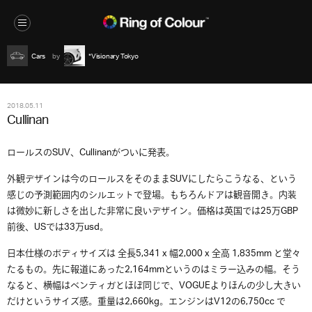
Cars
*Visionary Tokyo
2018.05.11
Cullinan
ロールスのSUV、Cullinanがついに発表。
外観デザインは今のロールスをそのままSUVにしたらこうなる、という
感じの予測範囲内のシルエットで登場。もちろんドアは観音開き。内装
は微妙に新しさを出した非常に良いデザイン。価格は英国では25万GBP
前後、USでは33万usd。
日本仕様のボディサイズは 全長5,341 x 幅2,000 x 全高 1,835mm と堂々
たるもの。先に報道にあった2,164mmというのはミラー込みの幅。そう
なると、横幅はベンティガとほぼ同じで、VOGUEよりほんの少し大きい
だけというサイズ感。重量は2,660kg。エンジンはV12の6,750cc で