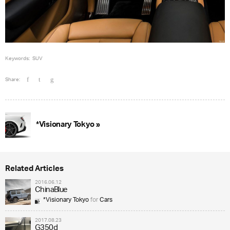
Keywords:
SUV
Share:
*Visionary Tokyo »
Related Articles
2016.06.12
ChinaBlue
*Visionary Tokyo
for
Cars
2017.08.23
G350d