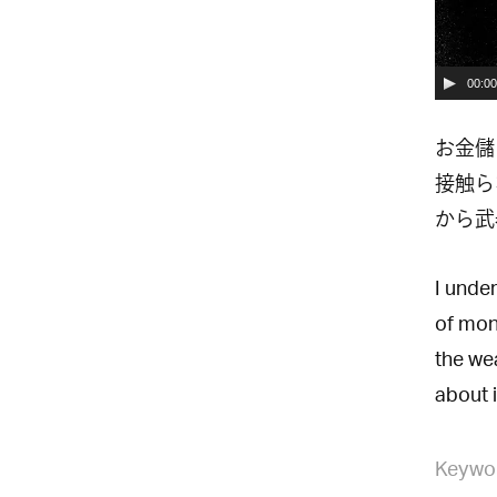
00:00
お金儲
接触ら
から武
I unde
of mone
the wea
about i
Keywo