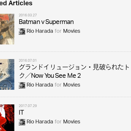
ed Articles
2016.03.27
Batman v Superman
Rio Harada
for
Movies
2016.07.01
グランドイリュージョン・見破られたト
ク／Now You See Me 2
Rio Harada
for
Movies
2017.07.29
IT
Rio Harada
for
Movies