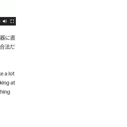
0
器に直
合法だ
e a lot
king at
thing