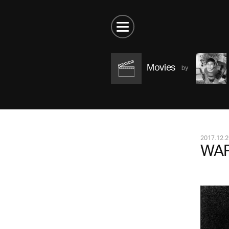
Movies
2017.12.2
WAR