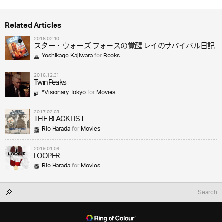
Related Articles
2016.02.10
スター・ウォーズ フォースの覚醒 レイのサバイバル日記
Yoshikage Kajiwara
for
Books
2016.12.31
TwinPeaks
*Visionary Tokyo
for
Movies
2017.02.05
THE BLACKLIST
Rio Harada
for
Movies
2019.01.06
LOOPER
Rio Harada
for
Movies