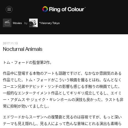
Movies
*Visionary Tokyo
2017.11.13
Nocturnal Animals
トム・フォードの監督第2作。
作品中に登場する本物のアートも話題ですけど、なかなか雰囲気のある
作品でした。トム・フォードがこういう映画を撮るとはね。なんとなく
コーエン兄弟やデビッド・リンチの影響も感じる手触りの映画でした。
一般的なエンターテイメント作品としてギリギリ成立してるし、エイミ
ー・アダムス や ジェイク・ギレンホールの演技も良かった。ラストも非
常に抑制が効いてましたし。
エドワードからスーザンへの復讐劇と見るのは容易ですが、もっと深い
テーマも見え隠れし、見る人によって色んな意味にとれる演出も素晴ら