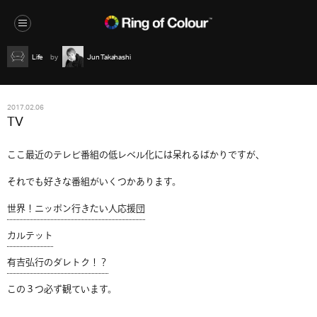
Life
Jun Takahashi
2017.02.06
TV
ここ最近のテレビ番組の低レベル化には呆れるばかりですが、
それでも好きな番組がいくつかあります。
世界！ニッポン行きたい人応援団
カルテット
有吉弘行のダレトク！？
この３つ必ず観ています。