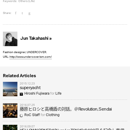
Keywords:
Others (Life)
Share:
Jun Takahashi »
Fashion designer, UNDERCOVER.
URL:
http://www.undercoverism.com/
Related Articles
2015.12.23
superyacht
Hiroshi Fujiwara
for
Life
2016.07.25
藤原ヒロシと高橋盾の対話。＠Revolution, Sendai
RoC Staff
for
Clothing
2016.09.07