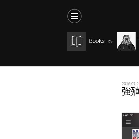
Books
2016.07.2
強