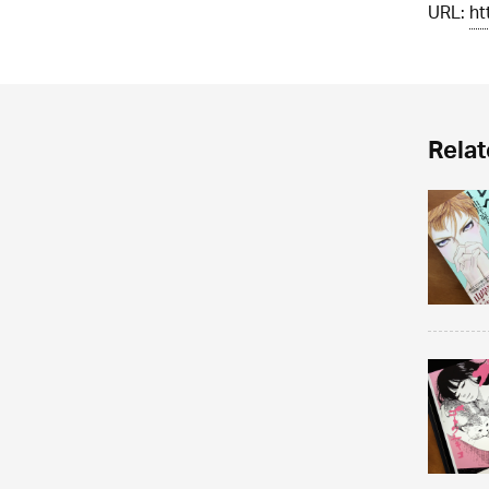
URL:
ht
Relat