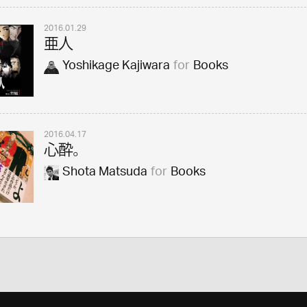
2016.01.29
亜人
Yoshikage Kajiwara
for
Books
2016.04.17
心酔。
Shota Matsuda
for
Books