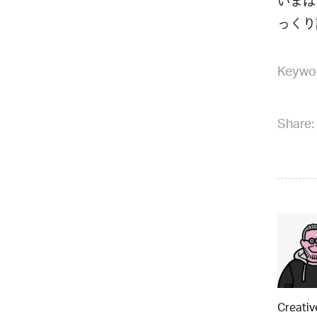
いまは
っくり
Keywo
Share:
Creati