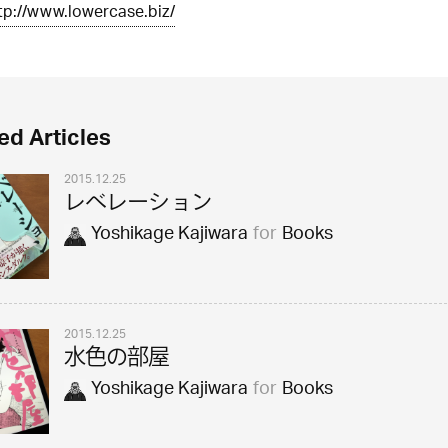
tp://www.lowercase.biz/
ed Articles
2015.12.25
レベレーション
Yoshikage Kajiwara
for
Books
2015.12.25
水色の部屋
Yoshikage Kajiwara
for
Books