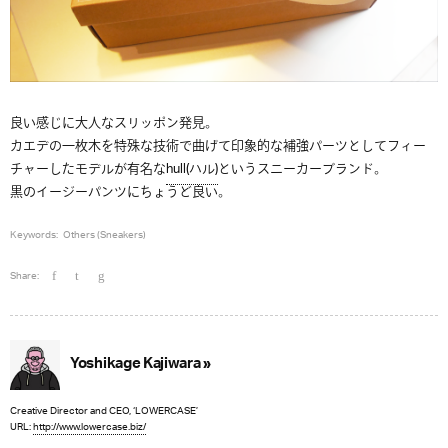
良い感じに大人なスリッポン発見。
カエデの一枚木を特殊な技術で曲げて印象的な補強パーツとしてフィー
チャーしたモデルが有名な
hull(ハル)
というスニーカーブランド。
黒のイージーパンツにちょうど良い。
Keywords:
Others (Sneakers)
Share:
Yoshikage Kajiwara »
Creative Director and CEO, ‘LOWERCASE’
URL:
http://www.lowercase.biz/