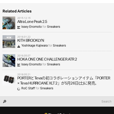
Related Articles
2015.12.15
Altra Lone Peak 2.5
Issey Enomoto
for
Sneakers
2016.01.22
KITH BROOKLYN
Yoshikage Kajiwara
for
Sneakers
2016.05.07
HOKA ONE ONE CHALLENGER ATR 2
Issey Enomoto
for
Sneakers
2018.05.21
PORTERとTevaの初コラボレーションアイテム「PORTER
× Teva HURRICANE XLT 2」が5月26日(土)に発売。
RoC Staff
for
Sneakers