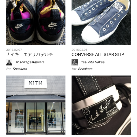
2016.02.07
2016.02.05
ナイキ エアリバデルチ
CONVERSE ALL STAR SLIP
Yoshikage Kajiwara
Yasuhito Nakae
for
Sneakers
for
Sneakers