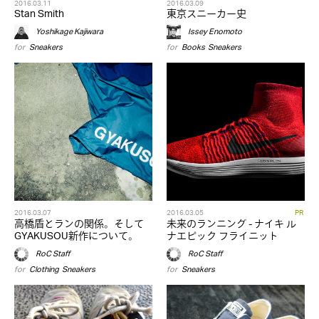
2016.03.11
2016.03.09
Stan Smith
東京スニーカー史
Yoshikage Kajiwara
Issey Enomoto
for
Sneakers
for
Books
,
Sneakers
2016.03.07
2016.03.05
PR
高橋盾とランの関係。そして
未来のランニング - ナイキ ル
GYAKUSOU新作について。
ナエピック フライニット
RoC Staff
RoC Staff
for
Clothing
,
Sneakers
for
Sneakers