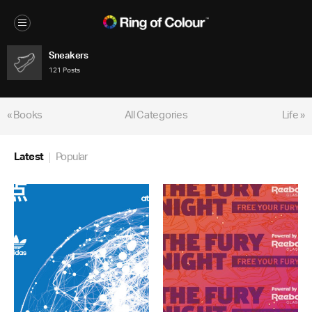
Sneakers
121 Posts
« Books
All Categories
Life »
Latest
Popular