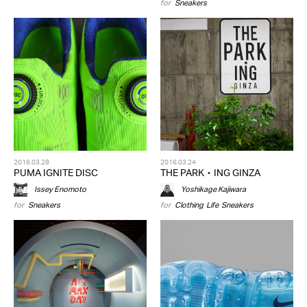
for
Sneakers
2016.03.28
2016.03.24
PUMA IGNITE DISC
THE PARK・ING GINZA
Issey Enomoto
Yoshikage Kajiwara
for
Sneakers
for
Clothing
,
Life
,
Sneakers