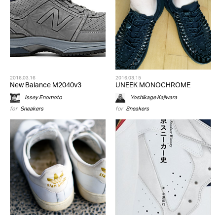
2016.03.16
2016.03.15
New Balance M2040v3
UNEEK MONOCHROME
Issey Enomoto
Yoshikage Kajiwara
for
Sneakers
for
Sneakers