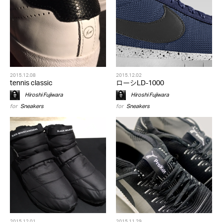
2015.12.08
2015.12.02
tennis classic
ローシLD-1000
Hiroshi Fujiwara
Hiroshi Fujiwara
for
Sneakers
for
Sneakers
2015.12.01
2015.11.29