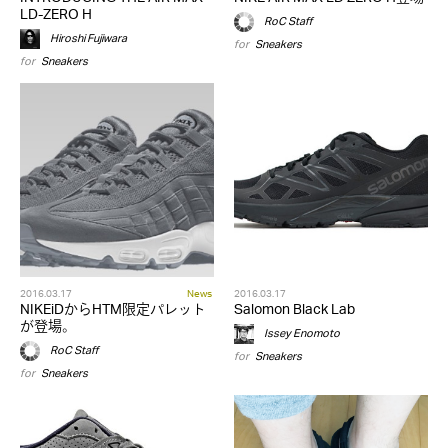
LD-ZERO H
RoC Staff
Hiroshi Fujiwara
for
Sneakers
for
Sneakers
2016.03.17
News
2016.03.17
NIKEiDからHTM限定パレット
Salomon Black Lab
が登場。
Issey Enomoto
RoC Staff
for
Sneakers
for
Sneakers