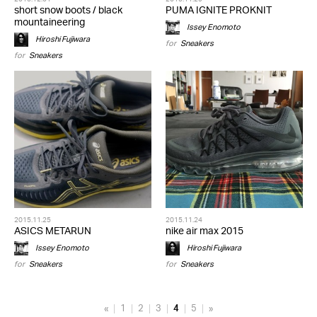
short snow boots / black
PUMA IGNITE PROKNIT
mountaineering
Issey Enomoto
Hiroshi Fujiwara
for
Sneakers
for
Sneakers
2015.11.25
2015.11.24
ASICS METARUN
nike air max 2015
Issey Enomoto
Hiroshi Fujiwara
for
Sneakers
for
Sneakers
«
1
2
3
4
5
»