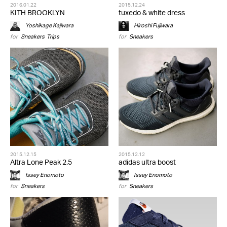
2016.01.22
2015.12.24
KITH BROOKLYN
tuxedo & white dress
Yoshikage Kajiwara
Hiroshi Fujiwara
for
Sneakers
,
Trips
for
Sneakers
2015.12.15
2015.12.12
Altra Lone Peak 2.5
adidas ultra boost
Issey Enomoto
Issey Enomoto
for
Sneakers
for
Sneakers