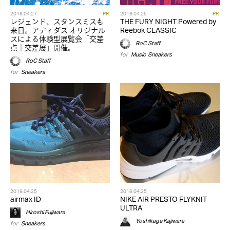
2016.04.27
PR
2016.04.25
PR
レジェンド、スタンスミスも
THE FURY NIGHT Powered by
来日。アディダス オリジナル
Reebok CLASSIC
スによる体験型展覧会「交差
RoC Staff
点｜交差展」開催。
for
Music
,
Sneakers
RoC Staff
for
Sneakers
2016.04.25
2016.04.25
airmax ID
NIKE AIR PRESTO FLYKNIT
ULTRA
Hiroshi Fujiwara
Yoshikage Kajiwara
for
Sneakers