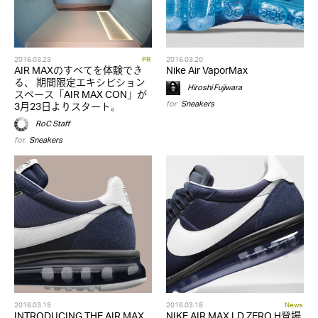
2016.03.23
PR
2016.03.20
AIR MAXのすべてを体験でき
Nike Air VaporMax
る、 期間限定エキシビション
Hiroshi Fujiwara
スペース「AIR MAX CON」が
for
Sneakers
3月23日よりスタート。
RoC Staff
for
Sneakers
2016.03.19
2016.03.18
News
INTRODUCING THE AIR MAX
NIKE AIR MAX LD ZERO H登場